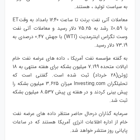
به سیاست تولید ، هستند.
معاملات آتی نفت برنت تا ساعت 12:40 بامداد به وقتET
با 0.59٪ رشد به 75.25 دلار رسید و معاملات آتی نفت
وست تگزاس اینترمدیت (WTI) با جهش 0.47 درصدی به
73.19 دلار رسید.
به گفته مؤسسه نفت آمریکا ، داده های عرضه نفت خام
ایالات متحده 7.199 میلیون بشکه برای هفته منتهی به 18
ژوئن(28 خرداد) ثبت شده است. گفتنی است که
تحلیلگران Investing.com میزان 3.625 میلیون بشکه را
پیش بینی کردند و در هفته ی پیش 8.537 میلیون بشکه
ثبت شد.
سرمایه گذاران درحال حاضر منتظر داده های عرضه نفت
خام از اداره اطلاعات انرژی آمریکا هستند که در ساعات
پایانی روز منتشر خواهد شد.