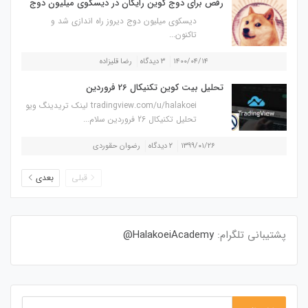
رقص برای دوج کوین رایگان در دیسکوی میلیون دوج
دیسکوی میلیون دوج دیروز راه اندازی شد و
تاکنون...
۱۴۰۰/۰۴/۱۴
۳ دیدگاه
رضا قلیزاده
تحلیل بیت کوین تکنیکال 26 فروردین
tradingview.com/u/halakoei لینک تریدینگ ویو
تحلیل تکنیکال 26 فروردین سلام...
۱۳۹۹/۰۱/۲۶
۲ دیدگاه
رضوان حقوردی
قبلی
بعدی
پشتیبانی تلگرام:
HalakoeiAcademy@