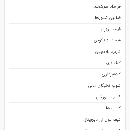
قرارداد هوشمند
قوانین کشورها
قیمت ریپل
قیمت لایتکوین
کاربرد بلاکچین
کافه ترید
کلاهبرداری
کلوپ نخبگان مالی
کلیپ آموزشی
کلیپ ها
کیف پول ارز دیجیتال