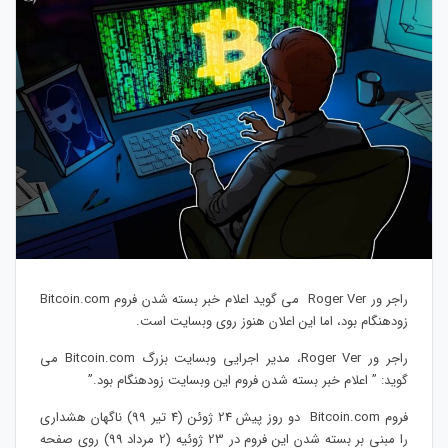
راجر ور Roger Ver می گوید اعلام خبر بسته شدن فروم Bitcoin.com
زودهنگام بود، اما این اعلان هنوز روی وبسایت است.
راجر ور Roger Ver، مدیر اجرایی وبسایت بزرگ Bitcoin.com می
گوید: ” اعلام خبر بسته شدن فروم این وبسایت زودهنگام بود.”
فروم Bitcoin.com دو روز پیش 24 ژوئن (4 تیر 99) ناگهان هشداری
را مبنی بر بسته شدن این فروم در 23 ژوئیه (2 مرداد 99) روی صفحه