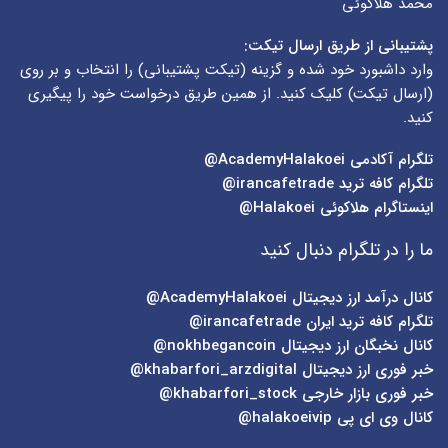
محمد هلاکوئی
پشتیبانی از طریق ارسال تیکت:
وارد داشبورد خود شده و گزینه (
تیکت پشتیبانی
) را انتخاب و بر روی
(
ارسال تیکت
) کلیک کنید. از همین طریق درخواست خود را پیگیری
کنید.
تلگرام آکادمی
AcademyHalakoei@
تلگرام کافه ترید
irancafetrade@
اینستاگرام هلاکوئی
Halakoei@
ما را در تلگرام دنبال کنید
کانال درآمد ارز دیجیتال
AcademyHalakoei@
تلگرام کافه ترید ایران
irancafetrade@
کانال نخبگان ارز دیجیتال
nokhbegancoin@
خبر فوری ارز دیجیتال
khabarfori_arzdigital@
خبر فوری بازار خارجی
khabarfori_stock@
کانال وی ای پی
halakoeivip@