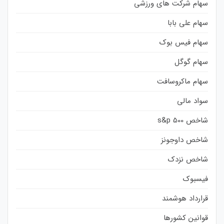
سهام شرکت های ورزشی
سهام علی بابا
سهام فیس بوک
سهام گوگل
سهام ماکروسافت
سواد مالی
شاخص s&p 500
شاخص داوجونز
شاخص نزدک
فیسبوک
قرارداد هوشمند
قوانین کشورها