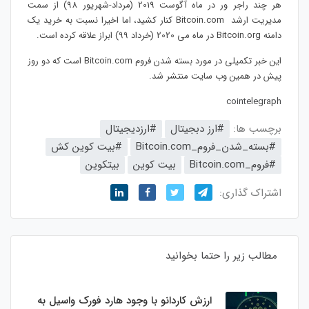
هر چند راجر ور در ماه آگوست 2019 (مرداد-شهریور 98) از سمت
مدیریت ارشد Bitcoin.com کنار کشید، اما اخیرا نسبت به خرید یک
دامنه Bitcoin.org در ماه می 2020 (خرداد 99) ابراز علاقه کرده است.
این خبر تکمیلی در مورد بسته شدن فروم Bitcoin.com است که دو روز
پیش در همین وب سایت منتشر شد.
cointelegraph
برچسب ها:
#ارز دبجیتال
#ارزدیجیتال
#بسته_شدن_فروم_Bitcoin.com
#بیت کوین کش
#فروم_Bitcoin.com
بیت کوین
بیتکوین
اشتراک گذاری:
مطالب زیر را حتما بخوانید
ارزش کاردانو با وجود هارد فورک واسیل به