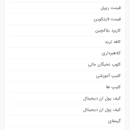
قیمت ریپل
قیمت لایتکوین
کاربرد بلاکچین
کافه ترید
کلاهبرداری
کلوپ نخبگان مالی
کلیپ آموزشی
کلیپ ها
کیف پول ارز دیجیتال
کیف پول ارز دیجیتال
گیمفای