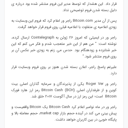
قرار داد. این هشدار که توسط مدیر این فروم منتشر شده بود درباره ی
دلیل بسته شدن فروم توضیحی نداد.
پس از آن مدیر Bitcoin.com راجر ور اعلام کرد که فروم این وبسایت به
زودی اعلامیه ی متفاوت با اعلامیه قبلی روی فروم قرار خواهد گرفت.
راجر ور در ایمیلی که امروز 26 ژوئن به Cointelegraph ارسال کرده،
نوشته است: ” من هم از این خبر متعجب شدم و فکر می کنم که این
خبر شتابزده و زودهنگام بود. حدس می زنم به زودی خبر عکس آن بر
روی فروم منتشر شود.”
علیرغم پاسخ راجر، اعلان بسته شدن هنوز بر روی فروم وبسایت قرار
دارد.
راجر ور Roger Ver یکی از پذیرندگان و سرمایه گذاران اصلی بیت
کوین و از طرفداران اصلی Bitcoin Cash (BCH) رمز ارز هارد فورک
Bitcoin است؛ این رمز ارز در سال آگوست 2017 خلق شد.
راجر ور در ماه نوامبر اعلام کرد Bitcoin Cash یک Bitcoin واقعیست و
پیش بینی می کند در آینده حجم بازار market cap، حجم معامله بالا و
پایگاه خوبی در بین کاربران خواهد داشت.