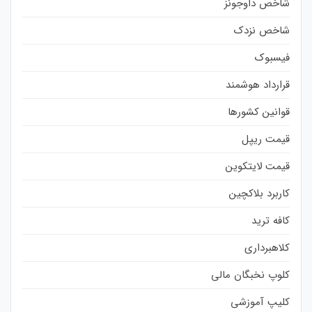
شاخص داوجونز
شاخص نزدک
فیسبوک
قرارداد هوشمند
قوانین کشورها
قیمت ریپل
قیمت لایتکوین
کاربرد بلاکچین
کافه ترید
کلاهبرداری
کلوپ نخبگان مالی
کلیپ آموزشی