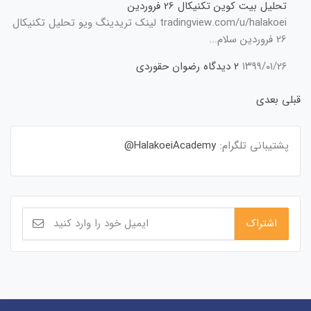
تحلیل بیت کوین تکنیکال 26 فروردین
tradingview.com/u/halakoei لینک تریدینگ ویو تحلیل تکنیکال
26 فروردین سلام...
۱۳۹۹/۰۱/۲۶
۲ دیدگاه
رضوان حقوردی
قبلی
بعدی
پشتیبانی تلگرام:
HalakoeiAcademy@