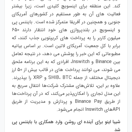
کند. این منطقه برای اینسویچ کلیدی است، زیرا بیشتر
فعالیت های آن به طور مستقیم در کشورهای آمریکای
جنوبی و همچنین در آفریقا متمرکز شده است. بایننس پی
و اینسویچ در بلندپروازی های خود انتظار دارند 650
میلیون کاربر را به پرداخت های کریپتویی جذب کنند، که
برابر با کل جمعیت آمریکای لاتین است. بر اساس بیانیه
مطبوعاتی که این خبر را پوشش می دهد، در نتیجه تعامل
بین Binance و Inswitch، افرادی که به این برنامه ملحق
می شوند، می توانند پرداخت های در قالب بیش از 50 ارز
دیجیتال مختلف از جمله SHIB، BTC و XRP را بپذیرند.
علاوه بر این، تلاش‌های مشترک شرکت‌ها انتقال سریع به
این مدل تجاری را امکان‌پذیر می‌کند، که در آن پرداخت‌ها
از طریق Binance Pay و پردازش و مدیریت از طریق
APIهای Inswitch انجام می‌شود.
شیبا اینو برای آینده ای روشن وارد همکاری با بایننس پی
شد