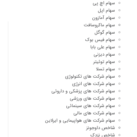
سهام اچ پی
سهام اپل
سهام آمازون
سهام ماکروسافت
سهام گوگل
سهام فیس بوک
سهام علی بابا
سهام دیزنی
سهام توئیتر
سهام تسلا
سهام شرکت های تکنولوژی
سهام شرکت های انرژی
سهام شرکت های پزشکی و داروئی
سهام شرکت های ورزشی
سهام شرکت های سینمائی
سهام شرکت های مالی
سهام شرکت های هواپیمایی و ایرلاین
شاخص داوجونز
شاخص نزدک