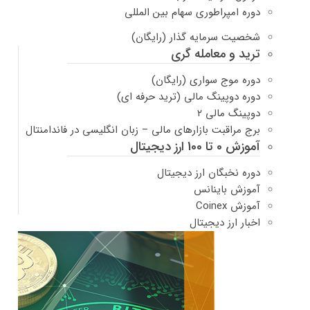
دوره امپراطوری سهام بین المللی
شخصیت سرمایه گذار (رایگان)
ترید و معامله گری
دوره موج سواری (رایگان)
دوره دوپینگ مالی (ترید حرفه ای)
دوپینگ مالی ۲
برج مراقبت بازارهای مالی – زبان انگلیسی در فاندامنتال
آموزش 0 تا 100 ارز دیجیتال
دوره نخبگان ارز دیجیتال
آموزش باینانس
آموزش Coinex
اخبار ارز دیجیتال