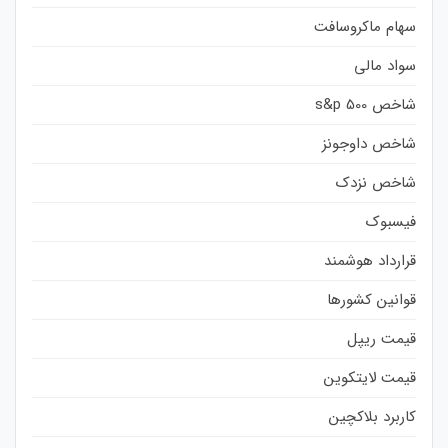
سهام ماکروسافت
سواد مالی
شاخص s&p 500
شاخص داوجونز
شاخص نزدک
فیسبوک
قرارداد هوشمند
قوانین کشورها
قیمت ریپل
قیمت لایتکوین
کاربرد بلاکچین