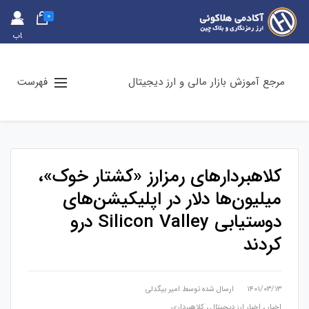
0
حس
اب
کارب
ری
مرجع آموزش بازار مالی و ارز دیجیتال
فهرست
کلاهبردارهای رمزارز «کشتار خوک»،
میلیون‌ها دلار در اپلیکیشن‌های
دوستیابی Silicon Valley درو
کردند
۱۴۰۱/۰۳/۱۳
ارسال شده توسط
امیر بیگدلی
اخبار
،
اخبار ارز دیجیتال
،
کلاهبرداری