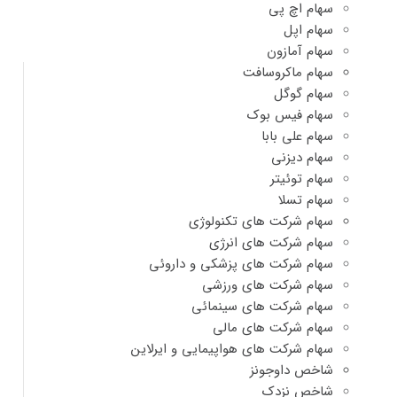
سهام اچ پی
سهام اپل
سهام آمازون
سهام ماکروسافت
سهام گوگل
سهام فیس بوک
سهام علی بابا
سهام دیزنی
سهام توئیتر
سهام تسلا
سهام شرکت های تکنولوژی
سهام شرکت های انرژی
سهام شرکت های پزشکی و داروئی
سهام شرکت های ورزشی
سهام شرکت های سینمائی
سهام شرکت های مالی
سهام شرکت های هواپیمایی و ایرلاین
شاخص داوجونز
شاخص نزدک