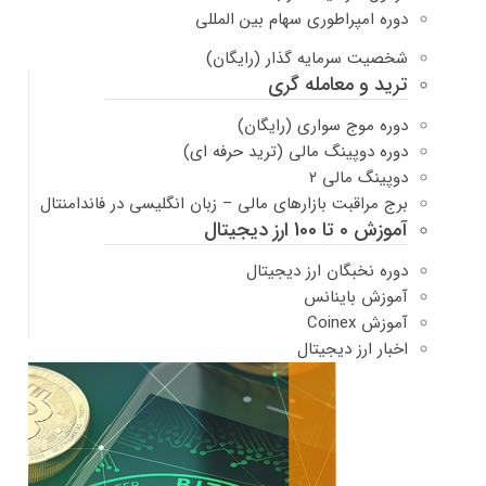
دوره امپراطوری سهام بین المللی
شخصیت سرمایه گذار (رایگان)
ترید و معامله گری
دوره موج سواری (رایگان)
دوره دوپینگ مالی (ترید حرفه ای)
دوپینگ مالی ۲
برج مراقبت بازارهای مالی – زبان انگلیسی در فاندامنتال
آموزش 0 تا 100 ارز دیجیتال
دوره نخبگان ارز دیجیتال
آموزش باینانس
آموزش Coinex
اخبار ارز دیجیتال