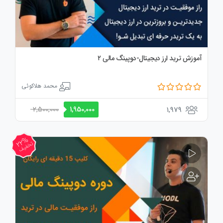
آموزش ترید ارز دیجیتال-دوپینگ مالی ۲
محمد هلاکوئی
2,500,000
1,979
1,950,000
22%
تخفیف