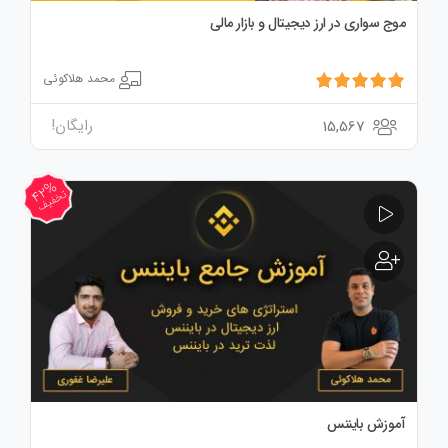
موج سواری در ارز دیجیتال و بازار مالی
محمد هلاکوئی
رایگان!
15,567
42%
تخفیف
آموزش بایننس