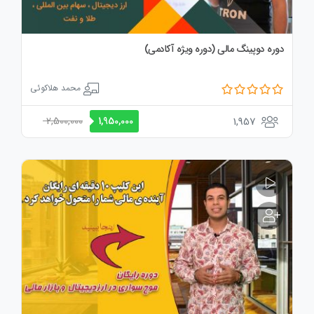
دوره دوپینگ مالی (دوره ویژه آکادمی)
محمد هلاکوئی
2,500,000
1,957
1,950,000