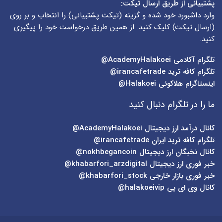
پشتیبانی از طریق ارسال تیکت:
وارد داشبورد خود شده و گزینه (
تیکت پشتیبانی
) را انتخاب و بر روی
(
ارسال تیکت
) کلیک کنید. از همین طریق درخواست خود را پیگیری
کنید.
تلگرام آکادمی
AcademyHalakoei@
تلگرام کافه ترید
irancafetrade@
اینستاگرام هلاکوئی
Halakoei@
ما را در تلگرام دنبال کنید
کانال درآمد ارز دیجیتال
AcademyHalakoei@
تلگرام کافه ترید ایران
irancafetrade@
کانال نخبگان ارز دیجیتال
nokhbegancoin@
خبر فوری ارز دیجیتال
khabarfori_arzdigital@
خبر فوری بازار خارجی
khabarfori_stock@
کانال وی ای پی
halakoeivip@