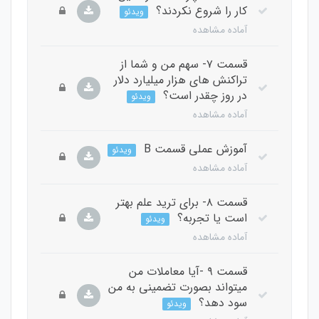
کار را شروع نکردند؟
ویدئو
آماده مشاهده
قسمت ۷- سهم من و شما از
تراکنش های هزار میلیارد دلار
در روز چقدر است؟
ویدئو
آماده مشاهده
آموزش عملی قسمت B
ویدئو
آماده مشاهده
قسمت ۸- برای ترید علم بهتر
است یا تجربه؟
ویدئو
آماده مشاهده
قسمت ۹ -آیا معاملات من
میتواند بصورت تضمینی به من
سود دهد؟
ویدئو