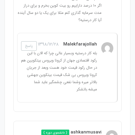
اگر ۱۰ درصد داراییم رو بیت کوین بخرم و برای دراز
مدت سرمایه گذاری کنم مثلا برای یک یا دو سال آینده
آیا کار درستیه؟
۱۳۹۸/۱۲/۲۸
Malekfarajollah
پاسخ
بله کار درستیه وبسیار عالی چرا که الان با این
رکود اقتصادی جهان از کرونا ویروس بیتکویین هم
در حال رکود قیمت خود هست وبعد از جریان
کرونا ویروس بی شک قیمت بیتکوین جهشی
بالاتر میره وشما نفعی چشمگیر عاید شما
میشه.باتشکر
ashkanmusavi
( دانشجوی دوره )