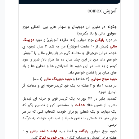
آموزش coinex
چگونه در دنیای ارز دیجیتال و سهام های بین المللی موج
سواری مالی را یاد بگیریم؟
در دوره
رایگان
موج سواری (۱۰۰ دقیقه آموزش) و دوره
دوپینگ
مالی
(بیش از ۱۰ ساعت آموزش) من به شما ۳ سال تجربه ی
خودم در ارز دیجیتال و معامله گری در بازارهای مالی را آموزش
خواهم داد، من در این چند سال ده ها هزار دلار ضرر و سود
کردم و به شما در این دوره ها استراتژی ها و تحلیل ها و راه
های میان بر را نشان خواهم داد.
دوره موج سواری
(۲ هفته) و
دوره دوپینگ مالی
(۱ ماه)
در مدت ۱ ماه و ۲ هفته به یک
فرد تریدر حرفه ای و معامله گر
تبدیل شوید.
تصمیم بگیر در
۴۴ روز
به یک تریدر قوی و حرفه ای تبدیل
بشی، از همین حالا
هدفت
را مشخص کن و تصمیم بگیر که
یک مهارت و یک شغلی رو برای خودت انتخاب کنی که در هر
جای دنیا که هستی با تلفن همراه و لب تاپ خودت به درآمد
برسی.
دوره موج سواری
رایگانه
و فقط باید
اراده داشته باشی
و ۲
هفته برای آموزش و سرمایه گذاری
روی خودت تمرکز
کنی.