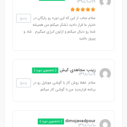
۱۳۹۸/۱۰/۲۹
سلام جناب از این که این دوره رو رایگان در
پاسخ
ختیار ما قرار دادید تشکر میکنم من همیشه
شما رو دنبال میکنم و ازتون انرژی میگیرم . شاد و
پیروز باشید
زینب مجاهدی کیش
( دانشجوی دوره )
۱۳۹۸/۱۰/۱۱
سلام .لطفا روش کار با گوشی موبایل رو در
پاسخ
برنامه قراربدید من با گوشی کار میکنم
dimojavadpour
( دانشجوی دوره )
۱۳۹۸/۱۰/۱۰