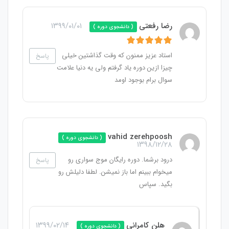
رضا رفعتی
۱۳۹۹/۰۱/۰۱
( دانشجوی دوره )
استاد عزیز ممنون که وقت گذاشتین خیلی
پاسخ
چیزا ازین دوره یاد گرفتم ولی یه دنیا علامت
سوال برام بوجود اومد
vahid zerehpoosh
( دانشجوی دوره )
۱۳۹۸/۱۲/۲۸
درود برشما. دوره رایگان موج سواری رو
پاسخ
میخوام ببینم اما باز نمیشن. لطفا دلیلش رو
بگید. سپاس
هلن کامرانی
۱۳۹۹/۰۲/۱۴
( دانشجوی دوره )