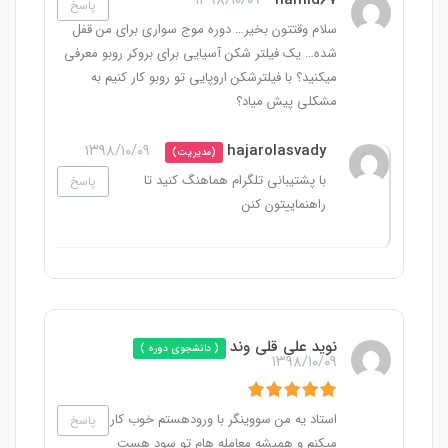
۱۳۹۸/۱۰/۰۹
hamid67
پاسخ
سلام وقتتون بخیر… دوره موج سواری برای من قفل
شده… یک فیلتر شکن آسیایی برای بروکر روبو معرفی
میکنید؟ با فیلترشکن اروپایی تو روبو کار کنیم به
مشکلی پیش میاد؟
۱۳۹۸/۱۰/۰۹
hajarolasvady
(مدیریت)
با پشتیبانی تلگرام هماهنگ کنید تا
پاسخ
راهنماییتون کنن
نوید علی قلی وند
( دانشجوی دوره )
۱۳۹۸/۱۰/۰۹
استاد یه من سووینگر با ورودهستم خوب کار
پاسخ
میکنم و همیشه معامله هام تو سود هست