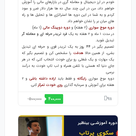
خودم در ارز دیجیتال و معامله گری در بازارهای مالی را آموزش
خواهم داد، من در این چند سال ده ها هزار دلار ضرر و سود
کردم و به شما در این دوره ها استراتژی ها و تحلیل ها و راه
های میان بر را نشان خواهم داد.
دوره موج سواری
(۲ هفته) و
دوره دوپینگ مالی
(۱ ماه)
در مدت ۱ ماه و ۲ هفته به یک
فرد تریدر حرفه ای و معامله گر
تبدیل شوید.
تصمیم بگیر در
۴۴ روز
به یک تریدر قوی و حرفه ای تبدیل
بشی، از همین حالا
هدفت
را مشخص کن و تصمیم بگیر که
یک مهارت و یک شغلی رو برای خودت انتخاب کنی که در هر
جای دنیا که هستی با تلفن همراه و لب تاپ خودت به درآمد
برسی.
دوره موج سواری
رایگانه
و فقط باید
اراده داشته باشی
و ۲
هفته برای آموزش و سرمایه گذاری
روی خودت تمرکز
کنی.
500,000
911
400,000