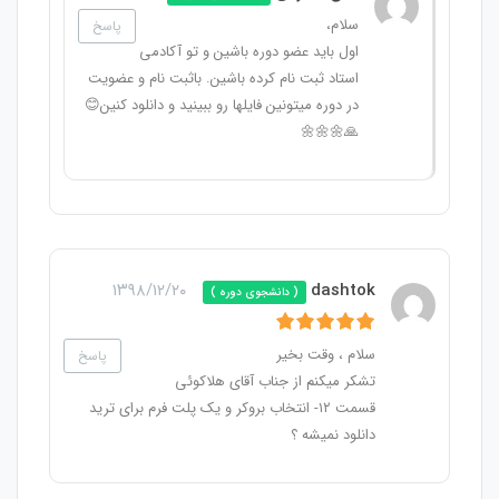
سلام،
پاسخ
اول باید عضو دوره باشین و تو آکادمی
استاد ثبت نام کرده باشین. باثبت نام و عضویت
در دوره میتونین فایلها رو ببینید و دانلود کنین😊
🙏🌼🌼🌼
۱۳۹۸/۱۲/۲۰
dashtok
( دانشجوی دوره )
سلام ، وقت بخیر
پاسخ
تشکر میکنم از جناب آقای هلاکوئی
قسمت ۱۲- انتخاب بروکر و یک پلت فرم برای ترید
دانلود نمیشه ؟