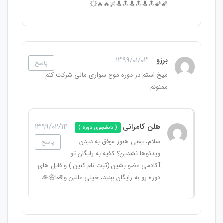
🌠🌠🔝🔝🔝🔝🔝🔝🌌🔥🔥💥
برزو
۱۳۹۹/۰۱/۰۳
پاسخ
میخ استم در دوره موج سواری مالی شرکت کنم
ممنونم
هلن کامرانی
۱۳۹۹/۰۲/۱۴
( دانشجوی دوره )
سلام، یعنی هنوز موفق به دیدن
پاسخ
ویدئوها نشدین؟ کافیه به رایگان تو
آکادمی عضو بشین (ثبت نام کنین ) و فایل های
دوره رو به رایگان ببنید، خیلی عالین واقعا🌼🙏