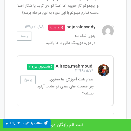
و ایچموکو کار خوبیم اما اصلا تو دی ترید یا شکار اصلا
دست ندارم میتونم با این دوره به اون مرحله برسم؟
۱۳۹۸/۱۰/۰۹
hajarolasvady
(مدیریت)
بدون شک بله
پاسخ
در دوره دوپینگ مالی با ما باشید
Alireza.mahmoudi
( دانشجوی دوره )
۱۳۹۸/۱۱/۰۹
سلام بابت آموزش ها ممنون.
پاسخ
چرا قسمت های بعدی تو سایت آپلود
نمیشه؟
مطالب رایگان در کانال تلگرام
ثبت نام رایگان دوره