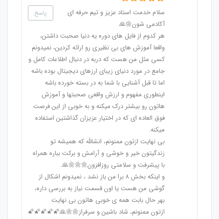
سلام خدمت استاد عزیز و تیم حرفه ای
پاسخ
آکادمی شون🌼🙏
هر کدوم از فایل های دوره یه دنیا صحبت داشتن،
واقعا آموزش های بی نظیری رو ارائه کردین، نمیدونم
کسی مثل من هست که دربه در دنبال اطلاعات کامل و
جامع در مورد دنیای زیبای ارزهای دیجیتال بوده باشه
اما تا قبل آشنایی با شما به در بسته خورده باشه
اینطوری مفهوم و ارزش واقعی صحبتها و آموزش
هاتون رو بیشتر درک میکنه و به خوبی از این فرصت
فوق العاده ای که در اختیار عزیزان گذاشتین استفاده
میکنه.
بی نهایت ازتون ممنونم، انشالله که همیشه تو
زندگیتون خیر و خوشی و آرامش و برکت بباره همراه
با پیشرفت و سلامتی روزافزون🌼🌼🌼🙏.
و اینکه بخش ۸ برا من باز نشد ، نمیدونم اشکال از
گوشی من هست یا اون قسمت نیاز به بررسی داره،
بهر حال بابت همه ی خوبی هاتون بی نهایت
ازتون ممنونم، شاد باشین و سرفراز🌼🌼🙏🌠🌠🌠🌠🌠