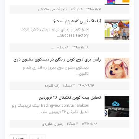
۱۳۹۸/۱۱/۱۱
۵ دیدگاه
مدیر آکادمی هلاکوئی
آیا داگ کوین کلاهبردار است؟
اخیرا کاربران زیادی درباره درستی کارکرد شرکت
Success Factory...
۱۳۹۸/۱۱/۲۸
۴ دیدگاه
...
رقص برای دوج کوین رایگان در دیسکوی میلیون دوج
دیسکوی میلیون دوج دیروز راه اندازی شد و
تاکنون...
۱۴۰۰/۰۴/۱۴
۳ دیدگاه
رضا قلیزاده
تحلیل بیت کوین تکنیکال 26 فروردین
tradingview.com/u/halakoei لینک تریدینگ ویو
تحلیل تکنیکال 26 فروردین سلام...
۱۳۹۹/۰۱/۲۶
۲ دیدگاه
رضوان حقوردی
قبلی
بعدی