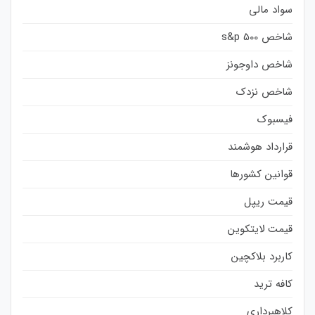
سواد مالی
شاخص s&p 500
شاخص داوجونز
شاخص نزدک
فیسبوک
قرارداد هوشمند
قوانین کشورها
قیمت ریپل
قیمت لایتکوین
کاربرد بلاکچین
کافه ترید
کلاهبرداری