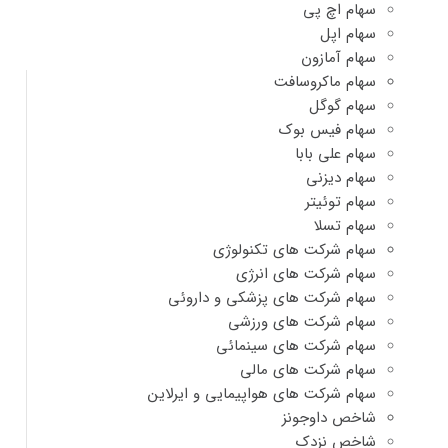
سهام اچ پی
سهام اپل
سهام آمازون
سهام ماکروسافت
سهام گوگل
سهام فیس بوک
سهام علی بابا
سهام دیزنی
سهام توئیتر
سهام تسلا
سهام شرکت های تکنولوژی
سهام شرکت های انرژی
سهام شرکت های پزشکی و داروئی
سهام شرکت های ورزشی
سهام شرکت های سینمائی
سهام شرکت های مالی
سهام شرکت های هواپیمایی و ایرلاین
شاخص داوجونز
شاخص نزدک