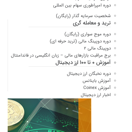
دوره امپراطوری سهام بین المللی
شخصیت سرمایه گذار (رایگان)
ترید و معامله گری
دوره موج سواری (رایگان)
دوره دوپینگ مالی (ترید حرفه ای)
دوپینگ مالی ۲
برج مراقبت بازارهای مالی – زبان انگلیسی در فاندامنتال
آموزش 0 تا 100 ارز دیجیتال
دوره نخبگان ارز دیجیتال
آموزش باینانس
آموزش Coinex
اخبار ارز دیجیتال