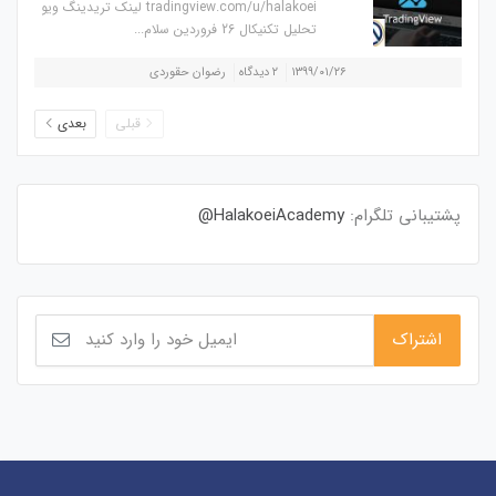
tradingview.com/u/halakoei لینک تریدینگ ویو
تحلیل تکنیکال 26 فروردین سلام...
۱۳۹۹/۰۱/۲۶
۲ دیدگاه
رضوان حقوردی
قبلی
بعدی
پشتیبانی تلگرام:
HalakoeiAcademy@