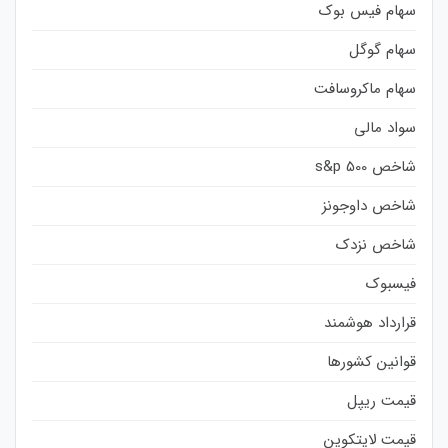
سهام فیس بوک
سهام گوگل
سهام ماکروسافت
سواد مالی
شاخص s&p 500
شاخص داوجونز
شاخص نزدک
فیسبوک
قرارداد هوشمند
قوانین کشورها
قیمت ریپل
قیمت لایتکوین