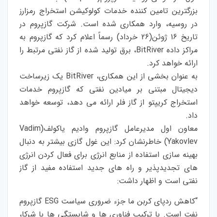
بزرگترین تامین کننده خدمات کولوکیشن استخراج رمزارز
در روسیه، وارد همکاری شده است. شرکت گازپروم در
تاریخ 16 ژوئن(26 خرداد) رسماً اعلام کرد که گازپروم به
مراکز داده BitRiver، برق تولید شده از گاز نفتی مرتبط را
ارائه خواهد کرد.
به عنوان بخشی از این همکاری، BitRiver یک زیرساخت
دیجیتال مبتنی بر میادین نفتی که گازپروم خدمات
استخراج کریپتو از گاز فلر ارائه می دهد، توسعه خواهد
داد.
معاون اول مدیرعامل گازپروم وادیم یاکولف(Vadim
Yakovlev) خاطرنشان کرد: این غول گازی بیشتر به دنبال
بهینه سازی استفاده از منابع انرژی برای فعال کردن انرژی
های تجدیدپذیر و راه های جدید استفاده مفید از گاز
نفتی است و اظهار داشت:
“کاهش ردپای کربن ما جزء ضروری سیاست ESG گازپروم
نفت است. با ترکیب فناوری ها و شایستگی ها با شرکا،