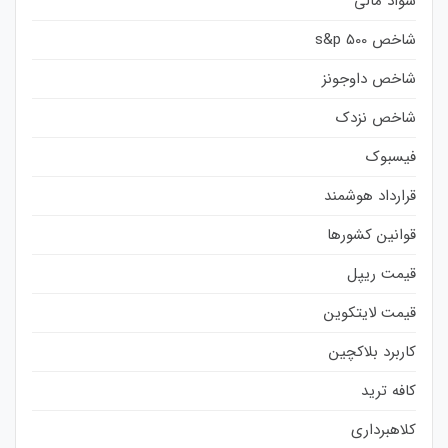
سواد مالی
شاخص s&p 500
شاخص داوجونز
شاخص نزدک
فیسبوک
قرارداد هوشمند
قوانین کشورها
قیمت ریپل
قیمت لایتکوین
کاربرد بلاکچین
کافه ترید
کلاهبرداری