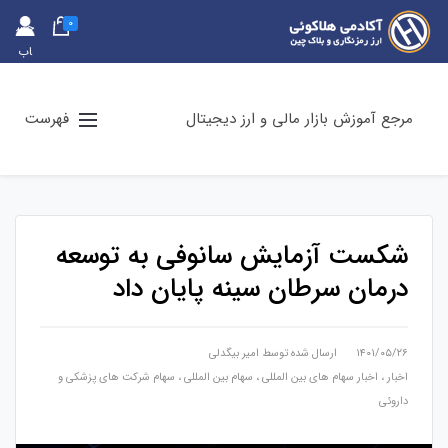
0
حس
اب
کارب
ری
مرجع آموزش بازار مالی و ارز دیجیتال
فهرست
شکست آزمایش سانوفی به توسعه
درمان سرطان سینه پایان داد
۱۴۰۱/۰۵/۲۶
ارسال شده توسط
امیر بیگدلی
اخبار
،
اخبار سهام های بین المللی
،
سهام بین المللی
،
سهام شرکت های پزشکی و
داروئی