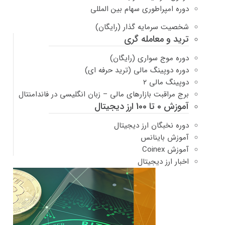
دوره امپراطوری سهام بین المللی
شخصیت سرمایه گذار (رایگان)
ترید و معامله گری
دوره موج سواری (رایگان)
دوره دوپینگ مالی (ترید حرفه ای)
دوپینگ مالی ۲
برج مراقبت بازارهای مالی – زبان انگلیسی در فاندامنتال
آموزش 0 تا 100 ارز دیجیتال
دوره نخبگان ارز دیجیتال
آموزش باینانس
آموزش Coinex
اخبار ارز دیجیتال