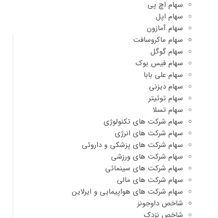
سهام اچ پی
سهام اپل
سهام آمازون
سهام ماکروسافت
سهام گوگل
سهام فیس بوک
سهام علی بابا
سهام دیزنی
سهام توئیتر
سهام تسلا
سهام شرکت های تکنولوژی
سهام شرکت های انرژی
سهام شرکت های پزشکی و داروئی
سهام شرکت های ورزشی
سهام شرکت های سینمائی
سهام شرکت های مالی
سهام شرکت های هواپیمایی و ایرلاین
شاخص داوجونز
شاخص نزدک