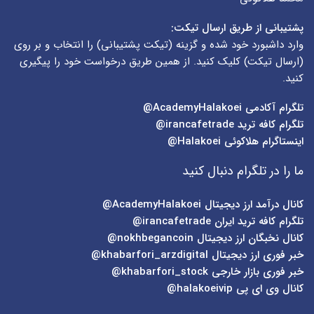
پشتیبانی از طریق ارسال تیکت:
وارد داشبورد خود شده و گزینه (
تیکت پشتیبانی
) را انتخاب و بر روی
(
ارسال تیکت
) کلیک کنید. از همین طریق درخواست خود را پیگیری
کنید.
تلگرام آکادمی
AcademyHalakoei@
تلگرام کافه ترید
irancafetrade@
اینستاگرام هلاکوئی
Halakoei@
ما را در تلگرام دنبال کنید
کانال درآمد ارز دیجیتال
AcademyHalakoei@
تلگرام کافه ترید ایران
irancafetrade@
کانال نخبگان ارز دیجیتال
nokhbegancoin@
خبر فوری ارز دیجیتال
khabarfori_arzdigital@
خبر فوری بازار خارجی
khabarfori_stock@
کانال وی ای پی
halakoeivip@