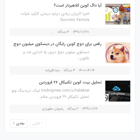
آیا داگ کوین کلاهبردار است؟
اخیرا کاربران زیادی درباره درستی کارکرد شرکت
Success Factory...
۱۳۹۸/۱۱/۲۸
۴ دیدگاه
...
رقص برای دوج کوین رایگان در دیسکوی میلیون دوج
دیسکوی میلیون دوج دیروز راه اندازی شد و
تاکنون...
۱۴۰۰/۰۴/۱۴
۳ دیدگاه
رضا قلیزاده
تحلیل بیت کوین تکنیکال 26 فروردین
tradingview.com/u/halakoei لینک تریدینگ ویو
تحلیل تکنیکال 26 فروردین سلام...
۱۳۹۹/۰۱/۲۶
۲ دیدگاه
رضوان حقوردی
قبلی
بعدی