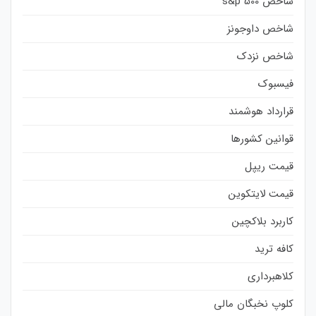
شاخص s&p 500
شاخص داوجونز
شاخص نزدک
فیسبوک
قرارداد هوشمند
قوانین کشورها
قیمت ریپل
قیمت لایتکوین
کاربرد بلاکچین
کافه ترید
کلاهبرداری
کلوپ نخبگان مالی