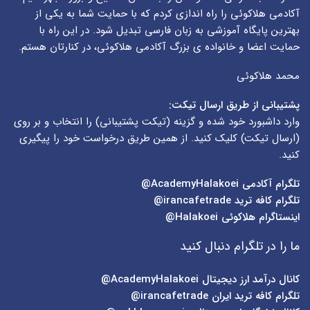
آکادمی هلاکوئی را راه اندازی کردم که با حمایت شما به یکی از
بهترین پایگاه آموزشی به زبان فارسی تبدیل شود. در این راه با
حمایت اعضا و خانواده ی بزرگ آکادمی هلاکوئی، در کنارتان هستم.
محمد هلاکوئی
پشتیبانی از طریق ارسال تیکت:
وارد داشبورد خود شده و گزینه (
تیکت پشتیبانی
) را انتخاب و بر روی
(
ارسال تیکت
) کلیک کنید. از همین طریق درخواست خود را پیگیری
کنید.
تلگرام آکادمی
AcademyHalakoei@
تلگرام کافه ترید
irancafetrade@
اینستاگرام هلاکوئی
Halakoei@
ما را در تلگرام دنبال کنید
کانال درآمد ارز دیجیتال
AcademyHalakoei@
تلگرام کافه ترید ایران
irancafetrade@