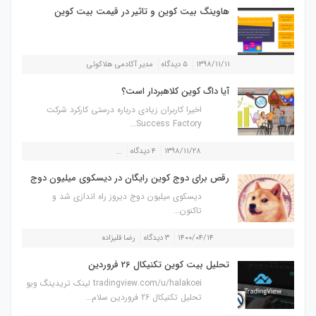
هاوینگ بیت کوین و تاثیر در قیمت بیت کوین
۱۳۹۸/۱۱/۱۱
۵ دیدگاه
مدیر آکادمی هلاکوئی
آیا داگ کوین کلاهبردار است؟
اخیرا کاربران زیادی درباره درستی کارکرد شرکت
Success Factory...
۱۳۹۸/۱۱/۲۸
۴ دیدگاه
...
رقص برای دوج کوین رایگان در دیسکوی میلیون دوج
دیسکوی میلیون دوج دیروز راه اندازی شد و
تاکنون...
۱۴۰۰/۰۴/۱۴
۳ دیدگاه
رضا قلیزاده
تحلیل بیت کوین تکنیکال 26 فروردین
tradingview.com/u/halakoei لینک تریدینگ ویو
تحلیل تکنیکال 26 فروردین سلام...