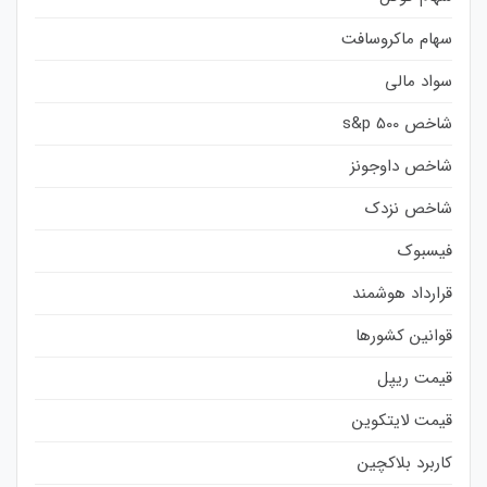
سهام ماکروسافت
سواد مالی
شاخص s&p 500
شاخص داوجونز
شاخص نزدک
فیسبوک
قرارداد هوشمند
قوانین کشورها
قیمت ریپل
قیمت لایتکوین
کاربرد بلاکچین