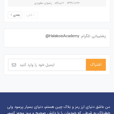
۱۳۹۹/۰۱/۲۶
۲ دیدگاه
رضوان حقوردی
قبلی
بعدی
پشتیبانی تلگرام:
HalakoeiAcademy@
من عاشق دنیای ارز رمز و بلاک چین هستم، دنیای بسیار پرسود ولی
خطرناک به شرطی که خودمان را با دانش صحیح و بروز مجهز کنیم،