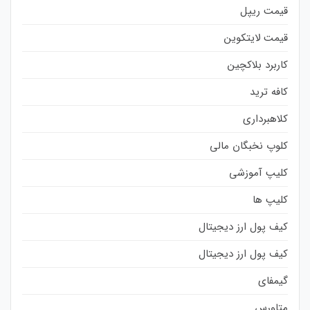
قیمت ریپل
قیمت لایتکوین
کاربرد بلاکچین
کافه ترید
کلاهبرداری
کلوپ نخبگان مالی
کلیپ آموزشی
کلیپ ها
کیف پول ارز دیجیتال
کیف پول ارز دیجیتال
گیمفای
متاورس