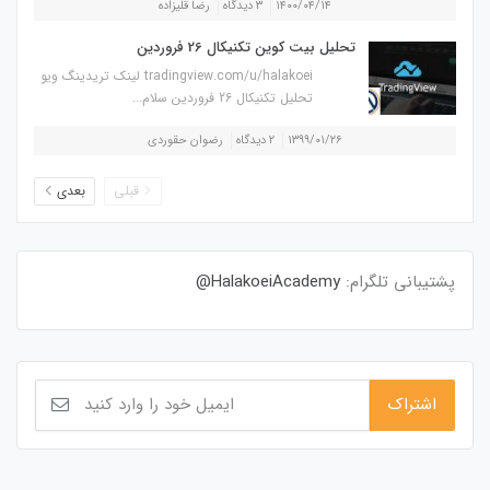
۱۴۰۰/۰۴/۱۴
۳ دیدگاه
رضا قلیزاده
تحلیل بیت کوین تکنیکال 26 فروردین
tradingview.com/u/halakoei لینک تریدینگ ویو
تحلیل تکنیکال 26 فروردین سلام...
۱۳۹۹/۰۱/۲۶
۲ دیدگاه
رضوان حقوردی
قبلی
بعدی
پشتیبانی تلگرام:
HalakoeiAcademy@