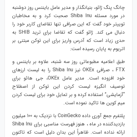
چانگ پنگ ژائو، بنیانگذار و مدیر عامل بایننس روز دوشنبه
در مورد مسئله Shiba Inu صحبت کرد و به مخاطبان
توییتر خود گفت که این صرافی تنها تقاضای کاربر خود را
دنبال می کند. ژائو گفت که تقاضا برای ترید SHIB به
حدی زیاد است که آدرس واریز برای این توکن مبتنی بر
اتریوم به پایان رسیده است:
طبق اعلامیه مطبوعاتی روز سه شنبه، علاوه بر بایننس و
FTX ، صرافی OKEx نیز Shiba Inu را به لیست ارزهای
خود افزوده است. مدیر عامل OKEx، جی هائو برای
توصیف انگیزه لیست کردن این توکن از اصطلاح
“آزمایشی” استفاده کرده و بر تمایل خود برای لیست کردن
میم کوین ها تاکید نموده است.
پلتفرم جمع آوری داده CoinGecko با نزدیک به 100 میلیون
بازدیدکننده در ماه ، هنوز فهرست مناسبی برای Shiba Inu
ارائه نداده است. ظاهراً این بدان دلیل است که تاکنون