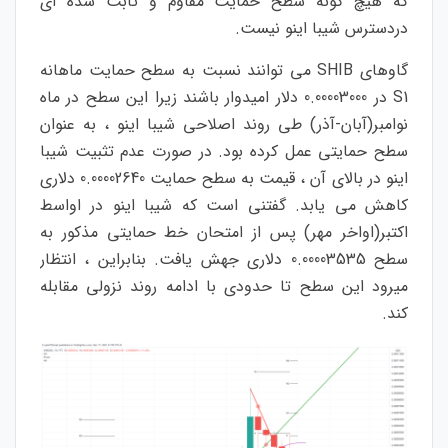
که هیچ گونه سطح حمایت مقاوم و ثابت شده ای
دردسترس شیبا اینو نیست.
گاوهای SHIB می توانند نسبت به سطح حمایت ماهانه
S1 در 0.00003000 دلار امیدوار باشند زیرا این سطح در ماه
نوامبر(آبان-آذر) طی روند اصلاحی شیبا اینو ، به عنوان
سطح حمایتی عمل کرده بود. در صورت عدم تثبیت شیبا
اینو در بالای آن ، قیمت به سطح حمایت 0.00002640 دلاری
کاهش می یابد. گفتنی است که شیبا اینو در اواسط
اکتبر(اواخر مهر) پس از امتحان خط حمایتی مذکور به
سطح 0.00003535 دلاری جهش یافت. بنابراین ، انتظار
میرود این سطح تا حدودی با ادامه روند نزولی مقابله
کند.