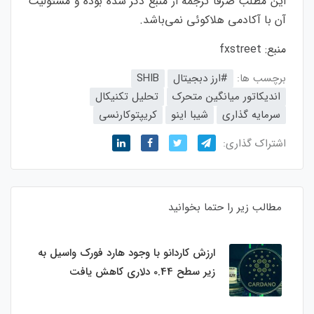
این مطلب صرفاً ترجمه از منبع ذکر شده بوده و مسئولیت
آن با آکادمی هلاکوئی نمی‌باشد
.
منبع:
fxstreet
برچسب ها:
#ارز دبجیتال
SHIB
اندیکاتور میانگین متحرک
تحلیل تکنیکال
سرمایه گذاری
شیبا اینو
کریپتوکارنسی
اشتراک گذاری:
مطالب زیر را حتما بخوانید
ارزش کاردانو با وجود هارد فورک واسیل به
زیر سطح 0.44 دلاری کاهش یافت