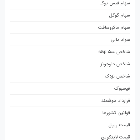
سهام فیس بوک
سهام گوگل
سهام ماکروسافت
سواد مالی
شاخص s&p 500
شاخص داوجونز
شاخص نزدک
فیسبوک
قرارداد هوشمند
قوانین کشورها
قیمت ریپل
قیمت لایتکوین