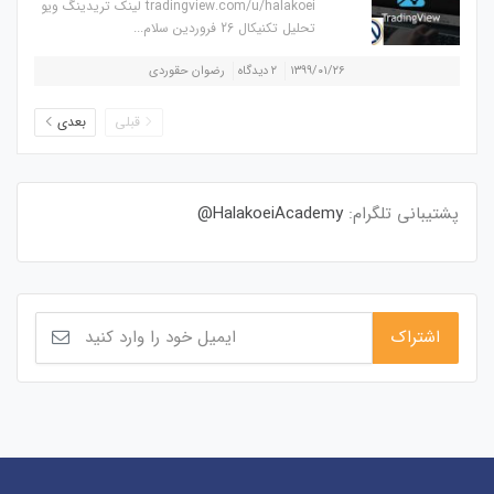
tradingview.com/u/halakoei لینک تریدینگ ویو
تحلیل تکنیکال 26 فروردین سلام...
۱۳۹۹/۰۱/۲۶
۲ دیدگاه
رضوان حقوردی
قبلی
بعدی
پشتیبانی تلگرام:
HalakoeiAcademy@