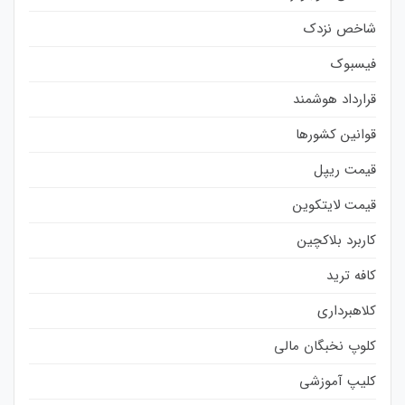
شاخص نزدک
فیسبوک
قرارداد هوشمند
قوانین کشورها
قیمت ریپل
قیمت لایتکوین
کاربرد بلاکچین
کافه ترید
کلاهبرداری
کلوپ نخبگان مالی
کلیپ آموزشی