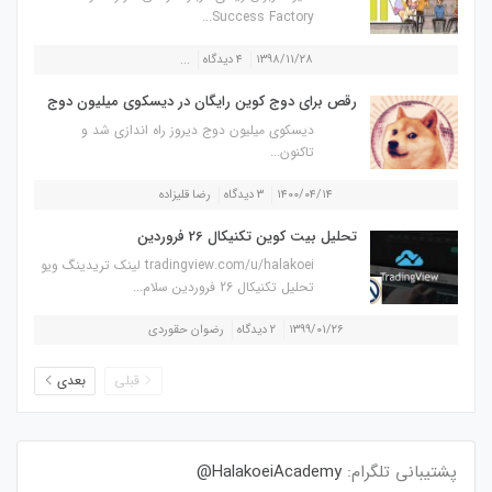
Success Factory...
۱۳۹۸/۱۱/۲۸
۴ دیدگاه
...
رقص برای دوج کوین رایگان در دیسکوی میلیون دوج
دیسکوی میلیون دوج دیروز راه اندازی شد و
تاکنون...
۱۴۰۰/۰۴/۱۴
۳ دیدگاه
رضا قلیزاده
تحلیل بیت کوین تکنیکال 26 فروردین
tradingview.com/u/halakoei لینک تریدینگ ویو
تحلیل تکنیکال 26 فروردین سلام...
۱۳۹۹/۰۱/۲۶
۲ دیدگاه
رضوان حقوردی
قبلی
بعدی
پشتیبانی تلگرام:
HalakoeiAcademy@