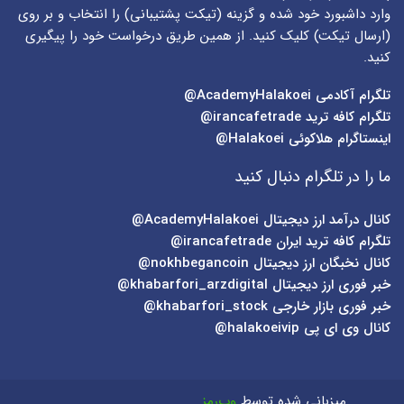
وارد داشبورد خود شده و گزینه (
تیکت پشتیبانی
) را انتخاب و بر روی
(
ارسال تیکت
) کلیک کنید. از همین طریق درخواست خود را پیگیری
کنید.
تلگرام آکادمی
AcademyHalakoei@
تلگرام کافه ترید
irancafetrade@
اینستاگرام هلاکوئی
Halakoei@
ما را در تلگرام دنبال کنید
کانال درآمد ارز دیجیتال
AcademyHalakoei@
تلگرام کافه ترید ایران
irancafetrade@
کانال نخبگان ارز دیجیتال
nokhbegancoin@
خبر فوری ارز دیجیتال
khabarfori_arzdigital@
خبر فوری بازار خارجی
khabarfori_stock@
کانال وی ای پی
halakoeivip@
میزبانی شده توسط
وب‌رمز