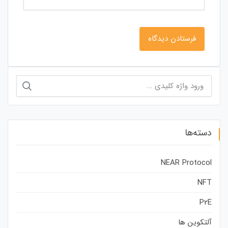
جستجو
برای:
دسته‌ها
NEAR Protocol
NFT
P2E
آلتکوین ها