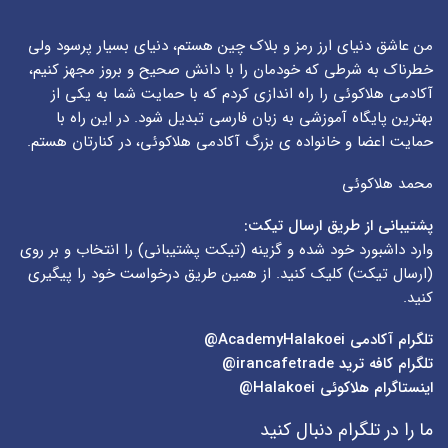
من عاشق دنیای ارز رمز و بلاک چین هستم، دنیای بسیار پرسود ولی
خطرناک به شرطی که خودمان را با دانش صحیح و بروز مجهز کنیم،
آکادمی هلاکوئی را راه اندازی کردم که با حمایت شما به یکی از
بهترین پایگاه آموزشی به زبان فارسی تبدیل شود. در این راه با
حمایت اعضا و خانواده ی بزرگ آکادمی هلاکوئی، در کنارتان هستم.
محمد هلاکوئی
پشتیبانی از طریق ارسال تیکت:
وارد داشبورد خود شده و گزینه (
تیکت پشتیبانی
) را انتخاب و بر روی
(
ارسال تیکت
) کلیک کنید. از همین طریق درخواست خود را پیگیری
کنید.
تلگرام آکادمی
AcademyHalakoei@
تلگرام کافه ترید
irancafetrade@
اینستاگرام هلاکوئی
Halakoei@
ما را در تلگرام دنبال کنید