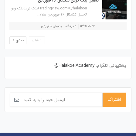
تحلیل بیت کوین تکنیکال 26 فروردین
tradingview.com/u/halakoei لینک تریدینگ ویو
تحلیل تکنیکال 26 فروردین سلام...
۱۳۹۹/۰۱/۲۶
۲ دیدگاه
رضوان حقوردی
قبلی
بعدی
پشتیبانی تلگرام:
HalakoeiAcademy@