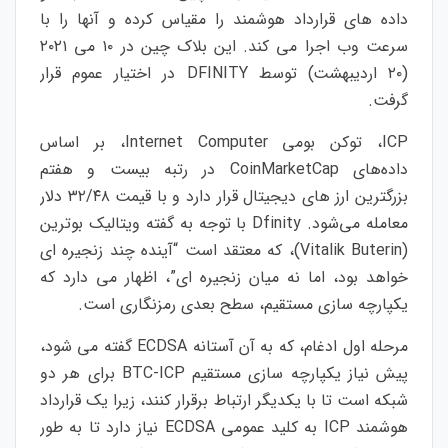
داده های قرارداد هوشمند را مقیاس کرده و آنها را با
سرعت وب اجرا می کند. این بلاک چین در ۱۰ می ۲۰۲۱
(۲۰ اردیبهشت) توسط DFINITY در اختیار عموم قرار
گرفت.
ICP، توکن بومی Internet Computer، بر اساس
داده‌های CoinMarketCap در رتبه بیست و هفتم
بزرگترین ارز های دیجیتال قرار دارد و با قیمت ۳۲/۴۸ دلار
معامله می‌شود. Dfinity با توجه به گفته ویتالیک بوترین
(Vitalik Buterin)، که معتقد است “آینده چند زنجیره ای
خواهد بود، اما نه میان زنجیره ای”، اظهار می دارد که
یکپارچه سازی مستقیم، سطح بعدی رمزنگاری است.
مرحله اول ادغام، که به آن آستانه ECDSA گفته می شود،
پیش نیاز یکپارچه سازی مستقیم BTC-ICP برای هر دو
شبکه است تا با یکدیگر ارتباط برقرار کنند، زیرا یک قرارداد
هوشمند ICP به کلید عمومی ECDSA نیاز دارد تا به طور