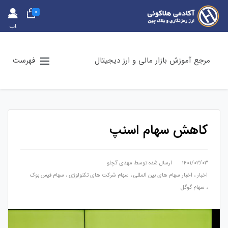
0
حس
اب
کارب
ری
مرجع آموزش بازار مالی و ارز دیجیتال
فهرست
کاهش سهام اسنپ
۱۴۰۱/۰۳/۰۳
ارسال شده توسط
مهدی گچلو
اخبار
،
اخبار سهام های بین المللی
،
سهام شرکت های تکنولوژی
،
سهام فیس بوک
،
سهام گوگل