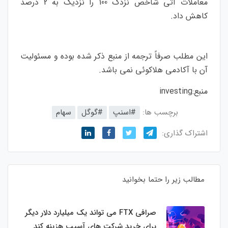
معاملات آتی شاخص نزدک 100 را نزدیک به 2 درصد
کاهش داد.
این مطلب صرفاً ترجمه از منبع ذکر شده بوده و مسئولیت
آن با آکادمی هلاکوئی نمی باشد.
منبع:
investing
برچسب ها:
#اسنپ
#گوگل
سهام
اشتراک گذاری:
مطالب زیر را حتما بخوانید
صرافی FTX می تواند یک میلیارد دلار دیگر
برای خرید شرکت های آسیب هزینه کند