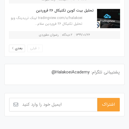
تحلیل بیت کوین تکنیکال 26 فروردین
tradingview.com/u/halakoei لینک تریدینگ ویو
تحلیل تکنیکال 26 فروردین سلام...
۱۳۹۹/۰۱/۲۶
۲ دیدگاه
رضوان حقوردی
قبلی
بعدی
پشتیبانی تلگرام:
HalakoeiAcademy@