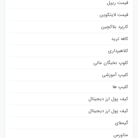
قیمت ریپل
قیمت لایتکوین
کاربرد بلاکچین
کافه ترید
کلاهبرداری
کلوپ نخبگان مالی
کلیپ آموزشی
کلیپ ها
کیف پول ارز دیجیتال
کیف پول ارز دیجیتال
گیمفای
متاورس