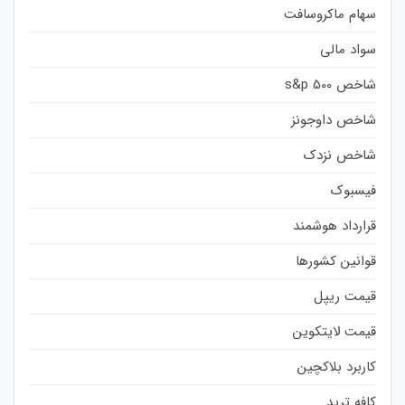
سهام ماکروسافت
سواد مالی
شاخص s&p 500
شاخص داوجونز
شاخص نزدک
فیسبوک
قرارداد هوشمند
قوانین کشورها
قیمت ریپل
قیمت لایتکوین
کاربرد بلاکچین
کافه ترید