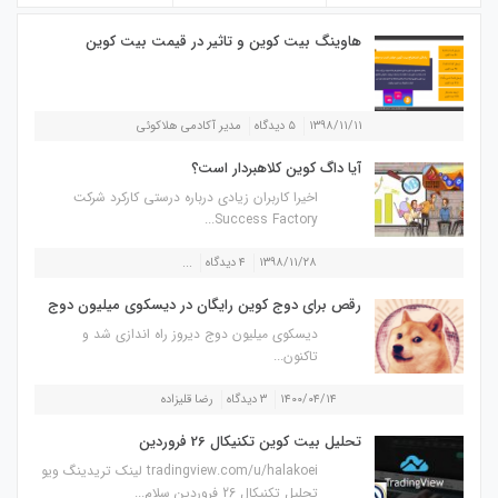
هاوینگ بیت کوین و تاثیر در قیمت بیت کوین
۱۳۹۸/۱۱/۱۱
۵ دیدگاه
مدیر آکادمی هلاکوئی
آیا داگ کوین کلاهبردار است؟
اخیرا کاربران زیادی درباره درستی کارکرد شرکت
Success Factory...
۱۳۹۸/۱۱/۲۸
۴ دیدگاه
...
رقص برای دوج کوین رایگان در دیسکوی میلیون دوج
دیسکوی میلیون دوج دیروز راه اندازی شد و
تاکنون...
۱۴۰۰/۰۴/۱۴
۳ دیدگاه
رضا قلیزاده
تحلیل بیت کوین تکنیکال 26 فروردین
tradingview.com/u/halakoei لینک تریدینگ ویو
تحلیل تکنیکال 26 فروردین سلام...