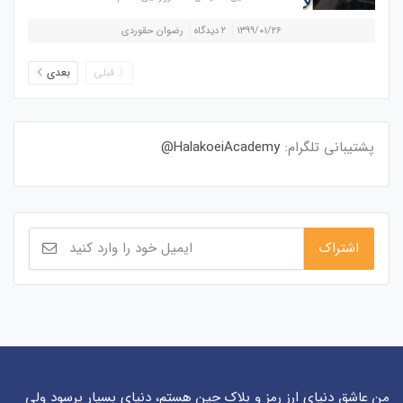
۱۳۹۹/۰۱/۲۶
۲ دیدگاه
رضوان حقوردی
قبلی
بعدی
پشتیبانی تلگرام:
HalakoeiAcademy@
من عاشق دنیای ارز رمز و بلاک چین هستم، دنیای بسیار پرسود ولی