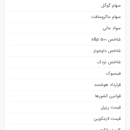
سهام گوگل
سهام ماکروسافت
سواد مالی
شاخص s&p 500
شاخص داوجونز
شاخص نزدک
فیسبوک
قرارداد هوشمند
قوانین کشورها
قیمت ریپل
قیمت لایتکوین
کاربرد بلاکچین