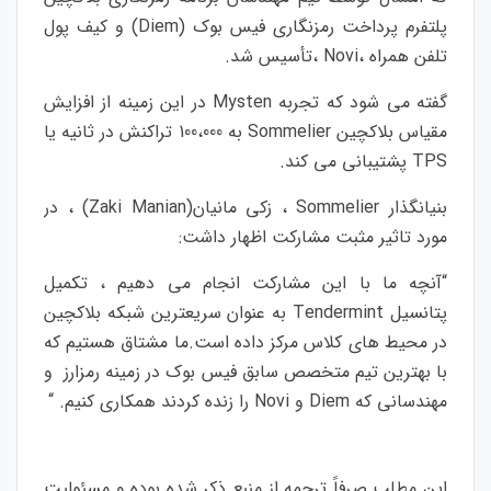
پلتفرم پرداخت رمزنگاری فیس بوک (Diem) و کیف پول
تلفن همراه ،Novi ،تأسیس شد.
گفته می شود که تجربه Mysten در این زمینه از افزایش
مقیاس بلاکچین Sommelier به 100،000 تراکنش در ثانیه یا
TPS پشتیبانی می کند.
بنیانگذار Sommelier ، زکی مانیان(Zaki Manian) ، در
مورد تاثیر مثبت مشارکت اظهار داشت:
“آنچه ما با این مشارکت انجام می دهیم ، تکمیل
پتانسیل Tendermint به عنوان سریعترین شبکه بلاکچین
در محیط های کلاس مرکز داده است.ما مشتاق هستیم که
با بهترین تیم متخصص سابق فیس بوک در زمینه رمزارز و
مهندسانی که Diem و Novi را زنده کردند همکاری کنیم. “
این مطلب صرفاً ترجمه از منبع ذکر شده بوده و مسئولیت