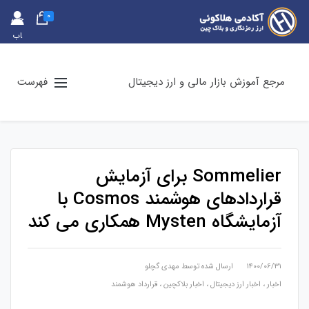
0
حس
اب
کارب
ری
مرجع آموزش بازار مالی و ارز دیجیتال
فهرست
Sommelier برای آزمایش
قراردادهای هوشمند Cosmos با
آزمایشگاه Mysten همکاری می کند
۱۴۰۰/۰۶/۳۱
ارسال شده توسط
مهدی گچلو
اخبار
،
اخبار ارز دیجیتال
،
اخبار بلاکچین
،
قرارداد هوشمند