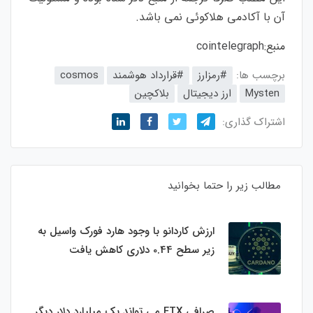
آن با آکادمی هلاکوئی نمی باشد.
منبع:
cointelegraph
برچسب ها:
#رمزارز
#قرارداد هوشمند
cosmos
Mysten
ارز دیجیتال
بلاکچین
اشتراک گذاری:
مطالب زیر را حتما بخوانید
ارزش کاردانو با وجود هارد فورک واسیل به
زیر سطح 0.44 دلاری کاهش یافت
صرافی FTX می تواند یک میلیارد دلار دیگر