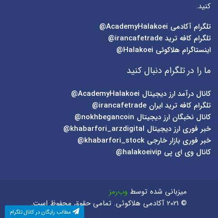
کنید.
تلگرام آکادمی
AcademyHalakoei@
تلگرام کافه ترید
irancafetrade@
اینستاگرام هلاکوئی
Halakoei@
ما را در تلگرام دنبال کنید
کانال درآمد ارز دیجیتال
AcademyHalakoei@
تلگرام کافه ترید ایران
irancafetrade@
کانال نخبگان ارز دیجیتال
nokhbegancoin@
خبر فوری ارز دیجیتال
khabarfori_arzdigital@
خبر فوری بازار خارجی
khabarfori_stock@
کانال وی ای پی
halakoeivip@
میزبانی شده توسط
وب‌رمز
© 2021 آکادمی هلاکوئی. تمامی حقوق محفوظ است.
مطالب رایگان در کانال تلگرام