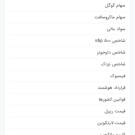
سهام گوگل
سهام ماکروسافت
سواد مالی
شاخص s&p 500
شاخص داوجونز
شاخص نزدک
فیسبوک
قرارداد هوشمند
قوانین کشورها
قیمت ریپل
قیمت لایتکوین
کاربرد بلاکچین