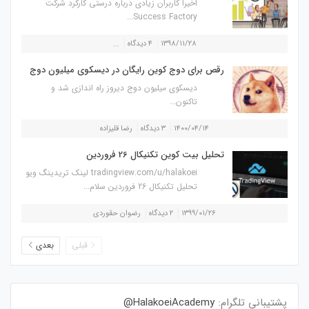
اخیرا کاربران زیادی درباره درستی کارکرد شرکت
Success Factory...
۱۳۹۸/۱۱/۲۸
۴ دیدگاه
...
رقص برای دوج کوین رایگان در دیسکوی میلیون دوج
دیسکوی میلیون دوج دیروز راه اندازی شد و
تاکنون...
۱۴۰۰/۰۴/۱۴
۳ دیدگاه
رضا قلیزاده
تحلیل بیت کوین تکنیکال 26 فروردین
tradingview.com/u/halakoei لینک تریدینگ ویو
تحلیل تکنیکال 26 فروردین سلام...
۱۳۹۹/۰۱/۲۶
۲ دیدگاه
رضوان حقوردی
قبلی
بعدی
پشتیبانی تلگرام:
HalakoeiAcademy@