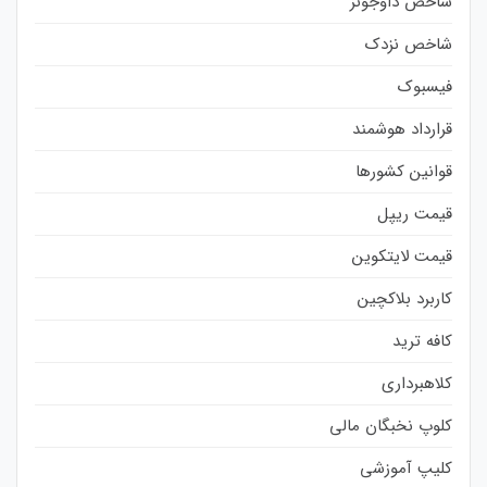
شاخص داوجونز
شاخص نزدک
فیسبوک
قرارداد هوشمند
قوانین کشورها
قیمت ریپل
قیمت لایتکوین
کاربرد بلاکچین
کافه ترید
کلاهبرداری
کلوپ نخبگان مالی
کلیپ آموزشی