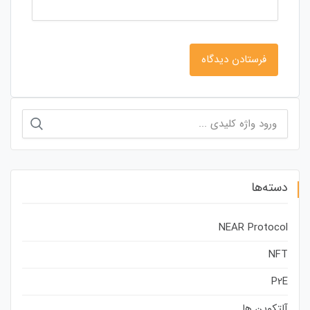
جستجو
برای:
دسته‌ها
NEAR Protocol
NFT
P2E
آلتکوین ها