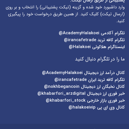
پشتیبانی از طریق ارسال تیکت:
وارد داشبورد خود شده و گزینه (
تیکت پشتیبانی
) را انتخاب و بر روی
(
ارسال تیکت
) کلیک کنید. از همین طریق درخواست خود را پیگیری
کنید.
تلگرام آکادمی
AcademyHalakoei@
تلگرام کافه ترید
irancafetrade@
اینستاگرام هلاکوئی
Halakoei@
ما را در تلگرام دنبال کنید
کانال درآمد ارز دیجیتال
AcademyHalakoei@
تلگرام کافه ترید ایران
irancafetrade@
کانال نخبگان ارز دیجیتال
nokhbegancoin@
خبر فوری ارز دیجیتال
khabarfori_arzdigital@
خبر فوری بازار خارجی
khabarfori_stock@
کانال وی ای پی
halakoeivip@