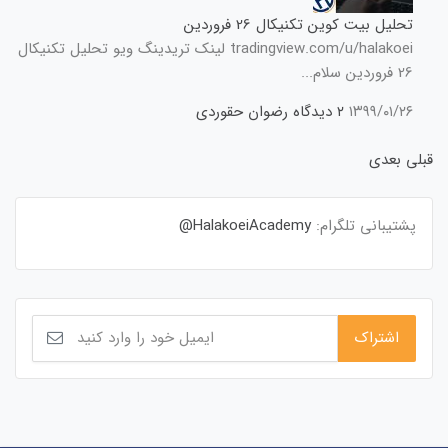
تحلیل بیت کوین تکنیکال 26 فروردین
tradingview.com/u/halakoei لینک تریدینگ ویو تحلیل تکنیکال
26 فروردین سلام...
۱۳۹۹/۰۱/۲۶
۲ دیدگاه
رضوان حقوردی
قبلی
بعدی
پشتیبانی تلگرام:
HalakoeiAcademy@