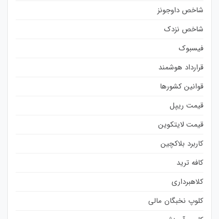
شاخص داوجونز
شاخص نزدک
فیسبوک
قرارداد هوشمند
قوانین کشورها
قیمت ریپل
قیمت لایتکوین
کاربرد بلاکچین
کافه ترید
کلاهبرداری
کلوپ نخبگان مالی