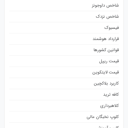
شاخص داوجونز
شاخص نزدک
فیسبوک
قرارداد هوشمند
قوانین کشورها
قیمت ریپل
قیمت لایتکوین
کاربرد بلاکچین
کافه ترید
کلاهبرداری
کلوپ نخبگان مالی
کلیپ آموزشی