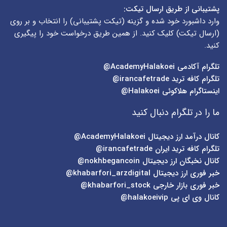
پشتیبانی از طریق ارسال تیکت:
وارد داشبورد خود شده و گزینه (
تیکت پشتیبانی
) را انتخاب و بر روی
(
ارسال تیکت
) کلیک کنید. از همین طریق درخواست خود را پیگیری
کنید.
تلگرام آکادمی
AcademyHalakoei@
تلگرام کافه ترید
irancafetrade@
اینستاگرام هلاکوئی
Halakoei@
ما را در تلگرام دنبال کنید
کانال درآمد ارز دیجیتال
AcademyHalakoei@
تلگرام کافه ترید ایران
irancafetrade@
کانال نخبگان ارز دیجیتال
nokhbegancoin@
خبر فوری ارز دیجیتال
khabarfori_arzdigital@
خبر فوری بازار خارجی
khabarfori_stock@
کانال وی ای پی
halakoeivip@