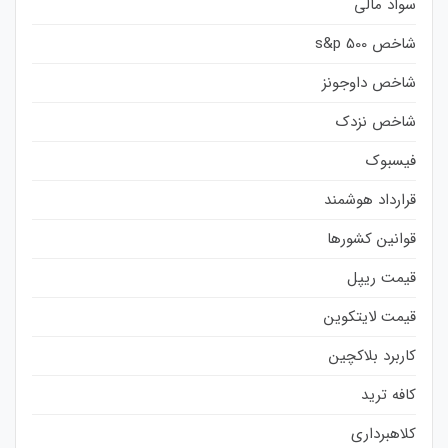
سواد مالی
شاخص s&p 500
شاخص داوجونز
شاخص نزدک
فیسبوک
قرارداد هوشمند
قوانین کشورها
قیمت ریپل
قیمت لایتکوین
کاربرد بلاکچین
کافه ترید
کلاهبرداری