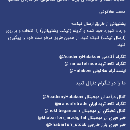
محمد هلاکوئی
پشتیبانی از طریق ارسال تیکت:
وارد داشبورد خود شده و گزینه (
تیکت پشتیبانی
) را انتخاب و بر روی
(
ارسال تیکت
) کلیک کنید. از همین طریق درخواست خود را پیگیری
کنید.
تلگرام آکادمی
AcademyHalakoei@
تلگرام کافه ترید
irancafetrade@
اینستاگرام هلاکوئی
Halakoei@
ما را در تلگرام دنبال کنید
کانال درآمد ارز دیجیتال
AcademyHalakoei@
تلگرام کافه ترید ایران
irancafetrade@
کانال نخبگان ارز دیجیتال
nokhbegancoin@
خبر فوری ارز دیجیتال
khabarfori_arzdigital@
خبر فوری بازار خارجی
khabarfori_stock@