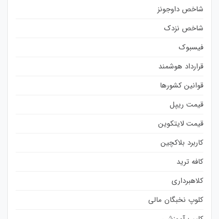
شاخص داوجونز
شاخص نزدک
فیسبوک
قرارداد هوشمند
قوانین کشورها
قیمت ریپل
قیمت لایتکوین
کاربرد بلاکچین
کافه ترید
کلاهبرداری
کلوپ نخبگان مالی
کلیپ آموزشی