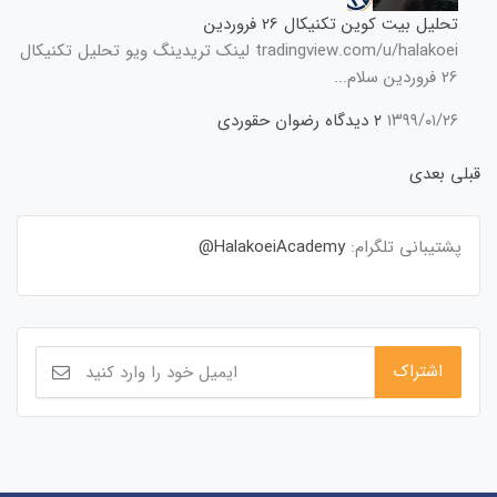
تحلیل بیت کوین تکنیکال 26 فروردین
tradingview.com/u/halakoei لینک تریدینگ ویو تحلیل تکنیکال
26 فروردین سلام...
۱۳۹۹/۰۱/۲۶
۲ دیدگاه
رضوان حقوردی
قبلی
بعدی
پشتیبانی تلگرام:
HalakoeiAcademy@