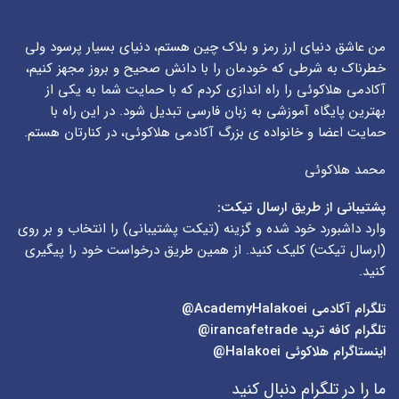
من عاشق دنیای ارز رمز و بلاک چین هستم، دنیای بسیار پرسود ولی
خطرناک به شرطی که خودمان را با دانش صحیح و بروز مجهز کنیم،
آکادمی هلاکوئی را راه اندازی کردم که با حمایت شما به یکی از
بهترین پایگاه آموزشی به زبان فارسی تبدیل شود. در این راه با
حمایت اعضا و خانواده ی بزرگ آکادمی هلاکوئی، در کنارتان هستم.
محمد هلاکوئی
پشتیبانی از طریق ارسال تیکت:
وارد داشبورد خود شده و گزینه (
تیکت پشتیبانی
) را انتخاب و بر روی
(
ارسال تیکت
) کلیک کنید. از همین طریق درخواست خود را پیگیری
کنید.
تلگرام آکادمی
AcademyHalakoei@
تلگرام کافه ترید
irancafetrade@
اینستاگرام هلاکوئی
Halakoei@
ما را در تلگرام دنبال کنید