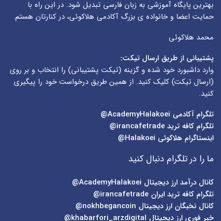
بهترین پایگاه آموزشی به زبان فارسی تبدیل شود. در این راه با
حمایت اعضا و خانواده ی بزرگ آکادمی هلاکوئی، در کنارتان هستم.
محمد هلاکوئی
پشتیبانی از طریق ارسال تیکت:
وارد داشبورد خود شده و گزینه (
تیکت پشتیبانی
) را انتخاب و بر روی
(
ارسال تیکت
) کلیک کنید. از همین طریق درخواست خود را پیگیری
کنید.
تلگرام آکادمی
AcademyHalakoei@
تلگرام کافه ترید
irancafetrade@
اینستاگرام هلاکوئی
Halakoei@
ما را در تلگرام دنبال کنید
کانال درآمد ارز دیجیتال
AcademyHalakoei@
تلگرام کافه ترید ایران
irancafetrade@
کانال نخبگان ارز دیجیتال
nokhbegancoin@
خبر فوری ارز دیجیتال
khabarfori_arzdigital@