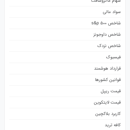
سهام ماکروسافت
سواد مالی
شاخص s&p 500
شاخص داوجونز
شاخص نزدک
فیسبوک
قرارداد هوشمند
قوانین کشورها
قیمت ریپل
قیمت لایتکوین
کاربرد بلاکچین
کافه ترید