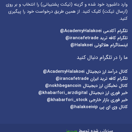
وارد داشبورد خود شده و گزینه (
تیکت پشتیبانی
) را انتخاب و بر روی
(
ارسال تیکت
) کلیک کنید. از همین طریق درخواست خود را پیگیری
کنید.
تلگرام آکادمی
AcademyHalakoei@
تلگرام کافه ترید
irancafetrade@
اینستاگرام هلاکوئی
Halakoei@
ما را در تلگرام دنبال کنید
کانال درآمد ارز دیجیتال
AcademyHalakoei@
تلگرام کافه ترید ایران
irancafetrade@
کانال نخبگان ارز دیجیتال
nokhbegancoin@
خبر فوری ارز دیجیتال
khabarfori_arzdigital@
خبر فوری بازار خارجی
khabarfori_stock@
کانال وی ای پی
halakoeivip@
میزبانی شده توسط
وب‌رمز