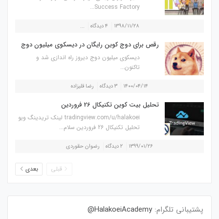
Success Factory...
۱۳۹۸/۱۱/۲۸
۴ دیدگاه
...
رقص برای دوج کوین رایگان در دیسکوی میلیون دوج
دیسکوی میلیون دوج دیروز راه اندازی شد و
تاکنون...
۱۴۰۰/۰۴/۱۴
۳ دیدگاه
رضا قلیزاده
تحلیل بیت کوین تکنیکال 26 فروردین
tradingview.com/u/halakoei لینک تریدینگ ویو
تحلیل تکنیکال 26 فروردین سلام...
۱۳۹۹/۰۱/۲۶
۲ دیدگاه
رضوان حقوردی
قبلی
بعدی
پشتیبانی تلگرام:
HalakoeiAcademy@