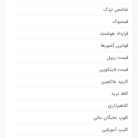
شاخص نزدک
فیسبوک
قرارداد هوشمند
قوانین کشورها
قیمت ریپل
قیمت لایتکوین
کاربرد بلاکچین
کافه ترید
کلاهبرداری
کلوپ نخبگان مالی
کلیپ آموزشی