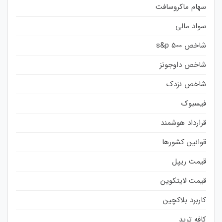
سهام ماکروسافت
سواد مالی
شاخص s&p 500
شاخص داوجونز
شاخص نزدک
فیسبوک
قرارداد هوشمند
قوانین کشورها
قیمت ریپل
قیمت لایتکوین
کاربرد بلاکچین
کافه ترید