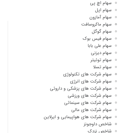
سهام اچ پی
سهام اپل
سهام آمازون
سهام ماکروسافت
سهام گوگل
سهام فیس بوک
سهام علی بابا
سهام دیزنی
سهام توئیتر
سهام تسلا
سهام شرکت های تکنولوژی
سهام شرکت های انرژی
سهام شرکت های پزشکی و داروئی
سهام شرکت های ورزشی
سهام شرکت های سینمائی
سهام شرکت های مالی
سهام شرکت های هواپیمایی و ایرلاین
شاخص داوجونز
شاخص نزدک