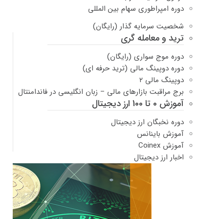
دوره امپراطوری سهام بین المللی
شخصیت سرمایه گذار (رایگان)
ترید و معامله گری
دوره موج سواری (رایگان)
دوره دوپینگ مالی (ترید حرفه ای)
دوپینگ مالی ۲
برج مراقبت بازارهای مالی – زبان انگلیسی در فاندامنتال
آموزش 0 تا 100 ارز دیجیتال
دوره نخبگان ارز دیجیتال
آموزش باینانس
آموزش Coinex
اخبار ارز دیجیتال