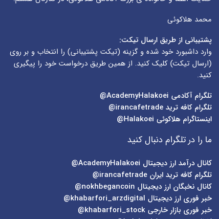
محمد هلاکوئی
پشتیبانی از طریق ارسال تیکت:
وارد داشبورد خود شده و گزینه (
تیکت پشتیبانی
) را انتخاب و بر روی
(
ارسال تیکت
) کلیک کنید. از همین طریق درخواست خود را پیگیری
کنید.
تلگرام آکادمی
AcademyHalakoei@
تلگرام کافه ترید
irancafetrade@
اینستاگرام هلاکوئی
Halakoei@
ما را در تلگرام دنبال کنید
کانال درآمد ارز دیجیتال
AcademyHalakoei@
تلگرام کافه ترید ایران
irancafetrade@
کانال نخبگان ارز دیجیتال
nokhbegancoin@
خبر فوری ارز دیجیتال
khabarfori_arzdigital@
خبر فوری بازار خارجی
khabarfori_stock@