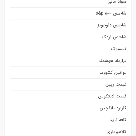
سواد مالی
شاخص s&p 500
شاخص داوجونز
شاخص نزدک
فیسبوک
قرارداد هوشمند
قوانین کشورها
قیمت ریپل
قیمت لایتکوین
کاربرد بلاکچین
کافه ترید
کلاهبرداری