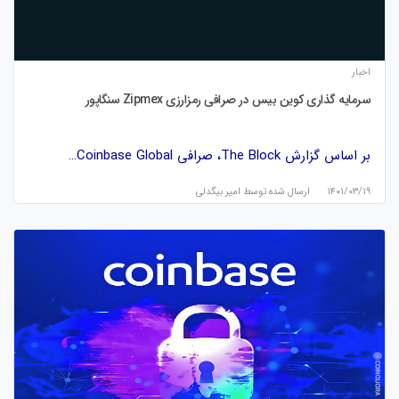
اخبار
سرمایه گذاری کوین بیس در صرافی رمزارزی Zipmex سنگاپور
بر اساس گزارش The Block، صرافی Coinbase Global…
۱۴۰۱/۰۳/۱۹
ارسال شده توسط
امیر بیگدلی