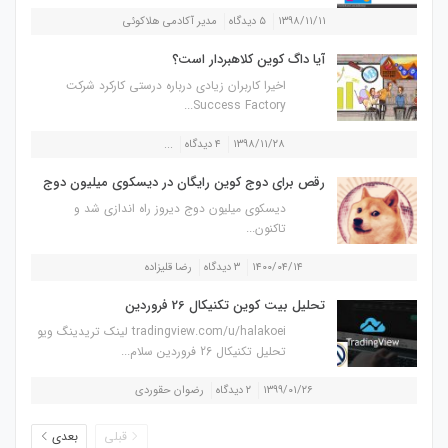
۱۳۹۸/۱۱/۱۱
۵ دیدگاه
مدیر آکادمی هلاکوئی
آیا داگ کوین کلاهبردار است؟
اخیرا کاربران زیادی درباره درستی کارکرد شرکت
Success Factory...
۱۳۹۸/۱۱/۲۸
۴ دیدگاه
...
رقص برای دوج کوین رایگان در دیسکوی میلیون دوج
دیسکوی میلیون دوج دیروز راه اندازی شد و
تاکنون...
۱۴۰۰/۰۴/۱۴
۳ دیدگاه
رضا قلیزاده
تحلیل بیت کوین تکنیکال 26 فروردین
tradingview.com/u/halakoei لینک تریدینگ ویو
تحلیل تکنیکال 26 فروردین سلام...
۱۳۹۹/۰۱/۲۶
۲ دیدگاه
رضوان حقوردی
قبلی
بعدی