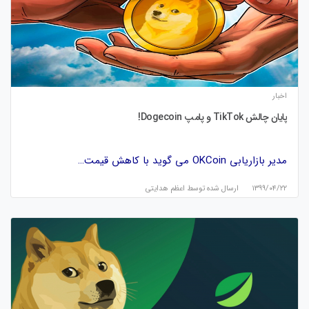
اخبار
پایان چالش TikTok و پامپ Dogecoin!
مدیر بازاریابی OKCoin می گوید با کاهش قیمت…
۱۳۹۹/۰۴/۲۲
ارسال شده توسط
اعظم هدایتی