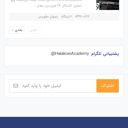
تحلیل تکنیکال 26 فروردین سلام...
۱۳۹۹/۰۱/۲۶
۲ دیدگاه
رضوان حقوردی
قبلی
بعدی
پشتیبانی تلگرام:
HalakoeiAcademy@