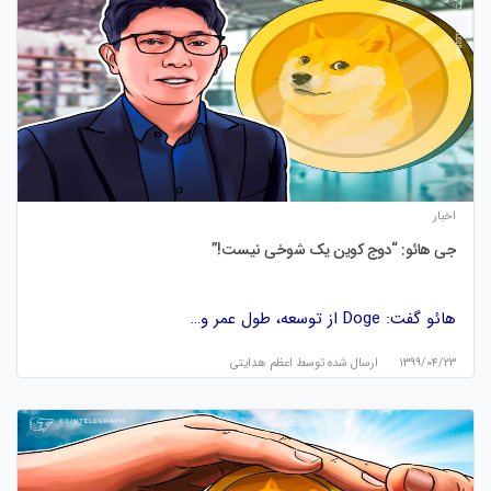
اخبار
جی هائو: “دوج کوین یک شوخی نیست!”
هائو گفت: Doge از توسعه، طول عمر و…
۱۳۹۹/۰۴/۲۳
ارسال شده توسط
اعظم هدایتی