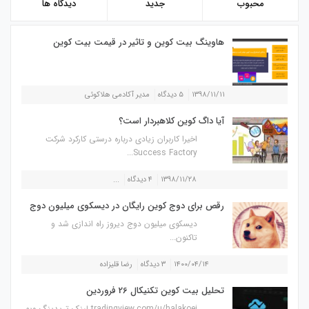
محبوب
جدید
دیدگاه ها
هاوینگ بیت کوین و تاثیر در قیمت بیت کوین
۱۳۹۸/۱۱/۱۱
۵ دیدگاه
مدیر آکادمی هلاکوئی
آیا داگ کوین کلاهبردار است؟
اخیرا کاربران زیادی درباره درستی کارکرد شرکت
Success Factory...
۱۳۹۸/۱۱/۲۸
۴ دیدگاه
...
رقص برای دوج کوین رایگان در دیسکوی میلیون دوج
دیسکوی میلیون دوج دیروز راه اندازی شد و
تاکنون...
۱۴۰۰/۰۴/۱۴
۳ دیدگاه
رضا قلیزاده
تحلیل بیت کوین تکنیکال 26 فروردین
tradingview.com/u/halakoei لینک تریدینگ ویو