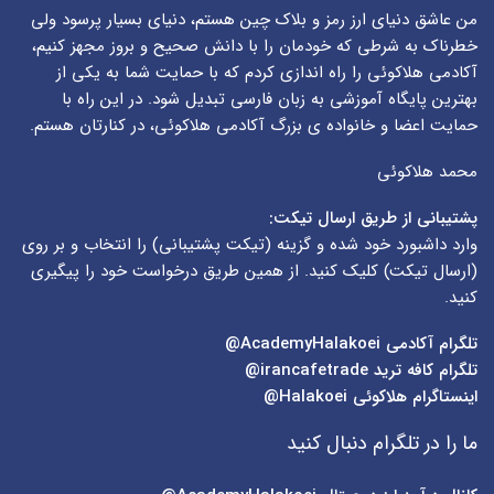
من عاشق دنیای ارز رمز و بلاک چین هستم، دنیای بسیار پرسود ولی
خطرناک به شرطی که خودمان را با دانش صحیح و بروز مجهز کنیم،
آکادمی هلاکوئی را راه اندازی کردم که با حمایت شما به یکی از
بهترین پایگاه آموزشی به زبان فارسی تبدیل شود. در این راه با
حمایت اعضا و خانواده ی بزرگ آکادمی هلاکوئی، در کنارتان هستم.
محمد هلاکوئی
پشتیبانی از طریق ارسال تیکت:
وارد داشبورد خود شده و گزینه (
تیکت پشتیبانی
) را انتخاب و بر روی
(
ارسال تیکت
) کلیک کنید. از همین طریق درخواست خود را پیگیری
کنید.
تلگرام آکادمی
AcademyHalakoei@
تلگرام کافه ترید
irancafetrade@
اینستاگرام هلاکوئی
Halakoei@
ما را در تلگرام دنبال کنید