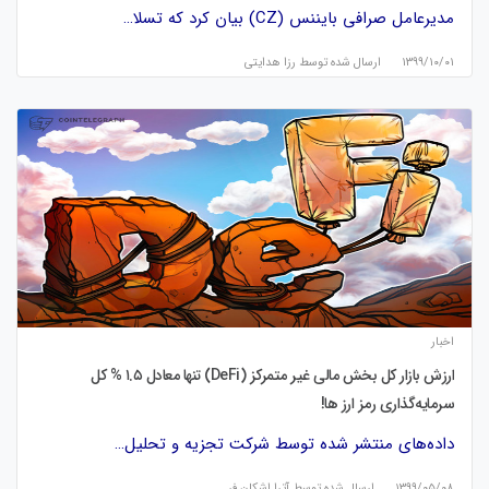
مدیرعامل صرافی بایننس (CZ) بیان کرد که تسلا…
۱۳۹۹/۱۰/۰۱
ارسال شده توسط
رزا هدایتی
اخبار
ارزش بازار کل بخش مالی غیر متمرکز (‏DeFi) ‏تنها معادل ۱.۵ % کل
سرمایه‌گذاری رمز ارز ها!
داده‌های منتشر شده توسط شرکت تجزیه و تحلیل…
۱۳۹۹/۰۵/۰۸
ارسال شده توسط
آترا اشکان فر