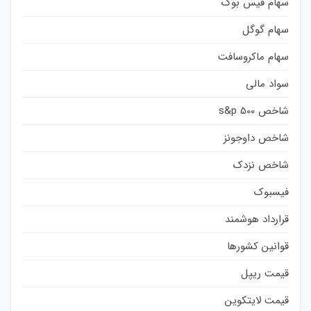
سهام فیس بوک
سهام گوگل
سهام ماکروسافت
سواد مالی
شاخص s&p 500
شاخص داوجونز
شاخص نزدک
فیسبوک
قرارداد هوشمند
قوانین کشورها
قیمت ریپل
قیمت لایتکوین