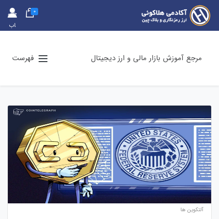
0
حس
اب
کارب
ری
مرجع آموزش بازار مالی و ارز دیجیتال
فهرست
آلتکوین ها