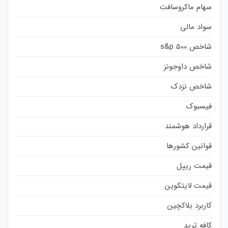
سهام ماکروسافت
سواد مالی
شاخص s&p 500
شاخص داوجونز
شاخص نزدک
فیسبوک
قرارداد هوشمند
قوانین کشورها
قیمت ریپل
قیمت لایتکوین
کاربرد بلاکچین
کافه ترید