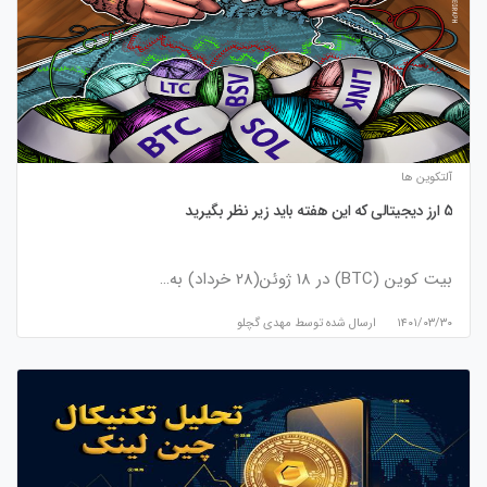
آلتکوین ها
5 ارز دیجیتالی که این هفته باید زیر نظر بگیرید
بیت کوین (BTC) در 18 ژوئن(28 خرداد) به…
۱۴۰۱/۰۳/۳۰
ارسال شده توسط
مهدی گچلو