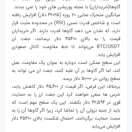
گاوها(خریداران) با عجله پوزیشن های خود را نمی بندند.
میانگین متحرک نمایی 20 روزه (42025 دلار) افزایش یافته
است و شاخص قدرت نسبی (RSI) در محدوده مثبت قرار
دارد، که نشان می دهد گاوها قدرت دارند. اگر خریداران
قیمت را به بالای 45400 دلار برسانند، جفت ارز
BTC/USDT می‌تواند تا خط مقاومت کانال صعودی
افزایش یابد.
این سطح ممکن است دوباره به عنوان یک مقاومت عمل
کند، اما اگر گاوها بر آن غلبه کنند، جفت ارز می تواند به
سطح روانی در 50000 دلار برسد.
برخلاف این فرض، اگر قیمت از 45,400 دلار کاهش یابد،
خرس ها سعی خواهند کرد این جفت ارز را به حمایت
قوی در 42,594 دلار بکشند. این یک سطح مهم است که
باید از جنبه نزولی آن را تماشا کرد، زیرا اگر گاوها آن را به
سمت حمایت برگردانند، احتمال شکست بالای 45400 دلار
افزایش می‌یابد.