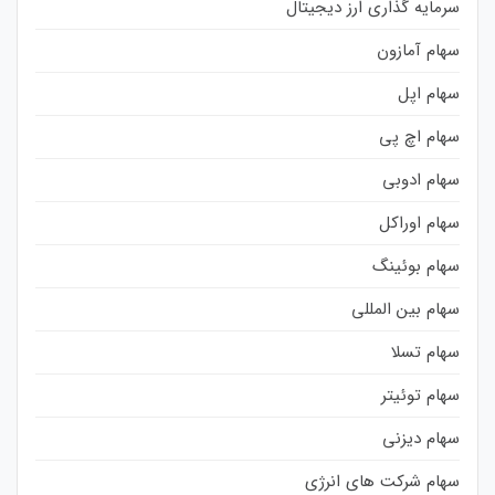
سرمایه گذاری ارز دیجیتال
سهام آمازون
سهام اپل
سهام اچ پی
سهام ادوبی
سهام اوراکل
سهام بوئینگ
سهام بین المللی
سهام تسلا
سهام توئیتر
سهام دیزنی
سهام شرکت های انرژی