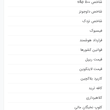
شاخص s&p 500
شاخص داوجونز
شاخص نزدک
فیسبوک
قرارداد هوشمند
قوانین کشورها
قیمت ریپل
قیمت لایتکوین
کاربرد بلاکچین
کافه ترید
کلاهبرداری
کلوپ نخبگان مالی