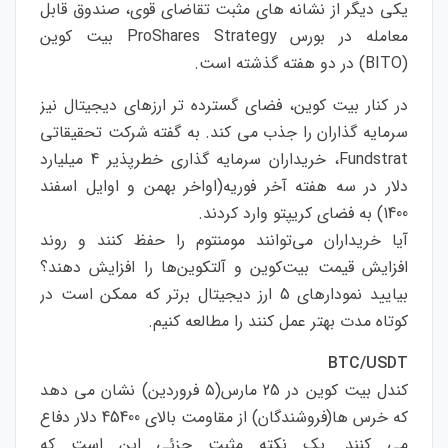
یکی دیگر از نشانه های مثبت تقاضای قوی، صندوق قابل
معامله در بورس ProShares Strategy بیت کوین
(BITO) در دو هفته گذشته است.
در کنار بیت کوین، فضای گسترده تر ارزهای دیجیتال نیز
سرمایه گذاران را جذب می کند. به گفته شرکت تحقیقاتی
Fundstrat، خریداران سرمایه گذاری خطرپذیر 4 میلیارد
دلار در سه هفته آخر فوریه(اواخر بهمن و اوایل اسفند
1400) به فضای کریپتو وارد کردند.
آیا خریداران می‌توانند مومنتوم را حفظ کنند و روند
افزایش قیمت بیت‌کوین و آلتکوین‌ها را افزایش دهند؟
بیایید نمودارهای 5 ارز دیجیتال برتر که ممکن است در
کوتاه مدت بهتر عمل کنند را مطالعه کنیم.
BTC/USDT
کندل بیت کوین در 25 مارس(۵ فروردین) نشان می دهد
که خرس ها(فروشندگان) از مقاومت بالای 45400 دلار دفاع
می کنند. یک نکته مثبت جزئی این است که