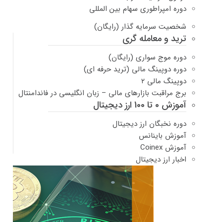
دوره امپراطوری سهام بین المللی
شخصیت سرمایه گذار (رایگان)
ترید و معامله گری
دوره موج سواری (رایگان)
دوره دوپینگ مالی (ترید حرفه ای)
دوپینگ مالی ۲
برج مراقبت بازارهای مالی – زبان انگلیسی در فاندامنتال
آموزش 0 تا 100 ارز دیجیتال
دوره نخبگان ارز دیجیتال
آموزش باینانس
آموزش Coinex
اخبار ارز دیجیتال