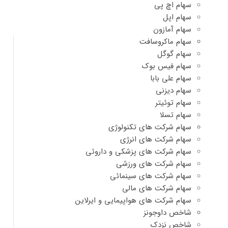
سهام اچ پی
سهام اپل
سهام آمازون
سهام ماکروسافت
سهام گوگل
سهام فیس بوک
سهام علی بابا
سهام دیزنی
سهام توئیتر
سهام تسلا
سهام شرکت های تکنولوژی
سهام شرکت های انرژی
سهام شرکت های پزشکی و داروئی
سهام شرکت های ورزشی
سهام شرکت های سینمائی
سهام شرکت های مالی
سهام شرکت های هواپیمایی و ایرلاین
شاخص داوجونز
شاخص نزدک