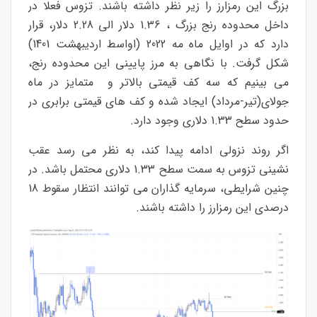
بزرگ این رمزارز را زیر نظر داشته باشند. تزوس فعلا در
داخل محدوده رنج بزرگ ، 1.36 دلار الی 2.28 دلار، قرار
دارد که در اوایل ماه مه 2022 (اواسط اردیبهشت 1401)
شکل گرفت. با نگاهی به مرز پایینی این محدوده رنج،
می بینیم که سه کف قیمتی بالاتر و متمایز در ماه
جولای(تیر-مرداد) ایجاد شده و کف های قیمتی برابری در
حدود سطح 1.33 دلاری وجود دارد.
اگر روند نزولی ادامه پیدا کند، به نظر می رسد عقب
نشینی تزوس به سمت سطح 1.33 دلاری محتمل باشد. در
چنین شرایطی، سرمایه گذاران می توانند انتظار سقوط 18
درصدی این رمزارز را داشته باشند.