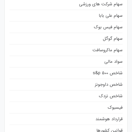
سهام شرکت های ورزشی
سهام علی بابا
سهام فیس بوک
سهام گوگل
سهام ماکروسافت
سواد مالی
شاخص s&p 500
شاخص داوجونز
شاخص نزدک
فیسبوک
قرارداد هوشمند
قوانین کشورها