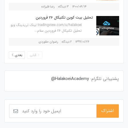
۱۴۰۰/۰۴/۱۴
۳ دیدگاه
رضا قلیزاده
تحلیل بیت کوین تکنیکال 26 فروردین
tradingview.com/u/halakoei لینک تریدینگ ویو
تحلیل تکنیکال 26 فروردین سلام...
۱۳۹۹/۰۱/۲۶
۲ دیدگاه
رضوان حقوردی
قبلی
بعدی
پشتیبانی تلگرام:
HalakoeiAcademy@