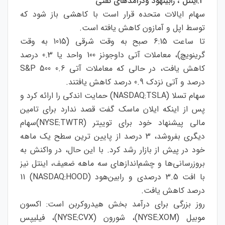
3.اینتل ، رابینهود ودرآمدهای نفتی
سهام ایالات متحده قرار است با کاهشی باز شود که
توسط اپل و آمازون کاهش یافته است.
تا ساعت 6:15 صبح به وقت شرقی (1015 به وقت
گرینویچ)، معاملات آتی داوجونز 100 واحد یا 0.3 درصد
کاهش یافت، در حالی که معاملات آتی S&P 500 0.6
درصد و آتی نزدک 0.9 درصد کاهش یافتند.
سهام تسلا (NASDAQ:TSLA) حمایت اندکی را ارائه کرد و
پس از اینکه ایلان ماسک گفت قصد ندارد برای تامین
مالی پیشنهاد خود برای توییتر (NYSE:TWTR)سهام
دیگری بفروشد، 3 درصد از پایین ترین سطح یک ماهه
خود در پیش از بازار رشد کرد. با این حال، در واکنش به
بروزرسانی‌ها و چشم‌اندازهای سه ماهه ضعیف، اینتل نیز
با افت 3.5 درصدی و رابین‌هود (NASDAQ:HOOD) 11
درصد کاهش یافت.
روز بزرگی برای درآمد بخش هیدروکربن است: اکسون
موبیل (NYSE:XOM)، شورون (NYSE:CVX)، فیلیپس