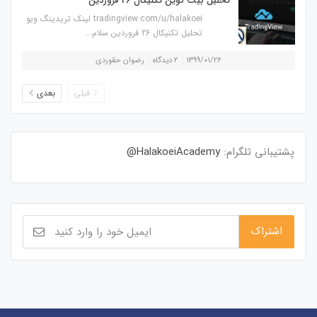
تحلیل بیت کوین تکنیکال 26 فروردین
tradingview.com/u/halakoei لینک تریدینگ ویو
تحلیل تکنیکال 26 فروردین سلام...
۱۳۹۹/۰۱/۲۶
۲ دیدگاه
رضوان حقوردی
قبلی
بعدی
پشتیبانی تلگرام:
HalakoeiAcademy@