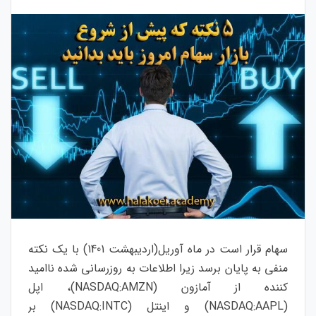
سهام قرار است در ماه آوریل(اردیبهشت 1401) با یک نکته
منفی به پایان برسد زیرا اطلاعات به روزرسانی شده ناامید
کننده از آمازون (NASDAQ:AMZN)، اپل
(NASDAQ:AAPL) و اینتل (NASDAQ:INTC) بر