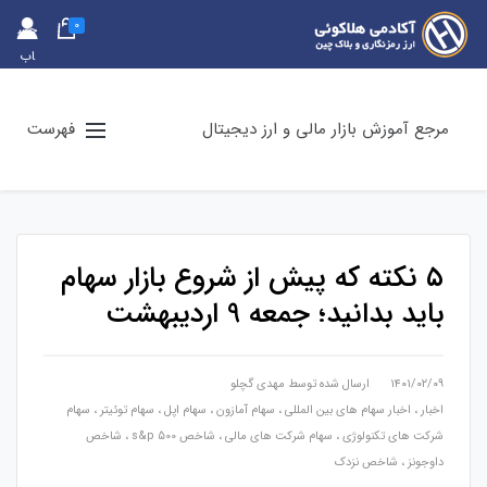
0
حس
اب
کارب
ری
مرجع آموزش بازار مالی و ارز دیجیتال
فهرست
۵ نکته که پیش از شروع بازار سهام
باید بدانید؛ جمعه 9 اردیبهشت
۱۴۰۱/۰۲/۰۹
ارسال شده توسط
مهدی گچلو
اخبار
،
اخبار سهام های بین المللی
،
سهام آمازون
،
سهام اپل
،
سهام توئیتر
،
سهام
شرکت های تکنولوژی
،
سهام شرکت های مالی
،
شاخص s&p 500
،
شاخص
داوجونز
،
شاخص نزدک