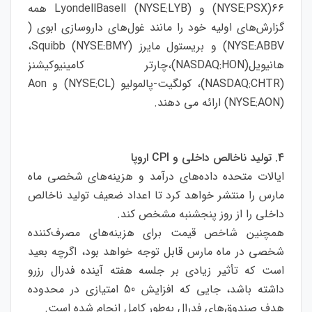
66(NYSE:PSX) و LyondellBasell (NYSE:LYB) همه
گزارش‌های اولیه خود را مانند غول‌های داروسازی ابوی (
NYSE:ABBV) و بریستول مایرز Squibb (NYSE:BMY)،
هانیویل(NASDAQ:HON)،چارتر کامینیوکیشنز
(NASDAQ:CHTR)، کولگیت-پالمولیو (NYSE:CL) و Aon
(NYSE:AON) ارائه می دهند.
4. تولید ناخالص داخلی و CPI اروپا
ایالات متحده داده‌های درآمد و هزینه‌های شخصی ماه
مارس را منتشر خواهد کرد تا اعداد ضعیف تولید ناخالص
داخلی را از روز پنجشنبه مشخص کند.
همچنین شاخص قیمت برای هزینه‌های مصرف‌کننده
شخصی در ماه مارس قابل توجه خواهد بود، اگرچه بعید
است که تأثیر زیادی بر جلسه هفته آینده فدرال رزرو
داشته باشد، جایی که افزایش 50 امتیازی در محدوده
هدف صندوق‌های فدرال به‌طور کامل انجام شده است.