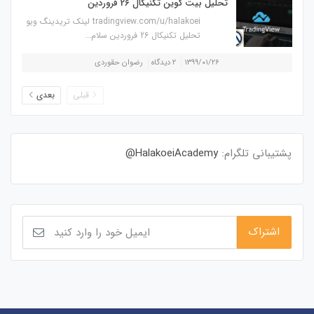
تحلیل بیت کوین تکنیکال 26 فروردین
tradingview.com/u/halakoei لینک تریدینگ ویو
تحلیل تکنیکال 26 فروردین سلام...
۱۳۹۹/۰۱/۲۶
۲ دیدگاه
رضوان حقوردی
قبلی
بعدی
پشتیبانی تلگرام:
HalakoeiAcademy@