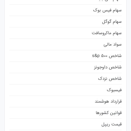
سهام فیس بوک
سهام گوگل
سهام ماکروسافت
سواد مالی
شاخص s&p 500
شاخص داوجونز
شاخص نزدک
فیسبوک
قرارداد هوشمند
قوانین کشورها
قیمت ریپل