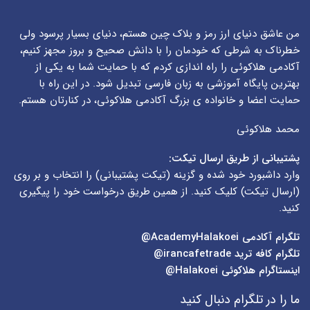
من عاشق دنیای ارز رمز و بلاک چین هستم، دنیای بسیار پرسود ولی
خطرناک به شرطی که خودمان را با دانش صحیح و بروز مجهز کنیم،
آکادمی هلاکوئی را راه اندازی کردم که با حمایت شما به یکی از
بهترین پایگاه آموزشی به زبان فارسی تبدیل شود. در این راه با
حمایت اعضا و خانواده ی بزرگ آکادمی هلاکوئی، در کنارتان هستم.
محمد هلاکوئی
پشتیبانی از طریق ارسال تیکت:
وارد داشبورد خود شده و گزینه (
تیکت پشتیبانی
) را انتخاب و بر روی
(
ارسال تیکت
) کلیک کنید. از همین طریق درخواست خود را پیگیری
کنید.
تلگرام آکادمی
AcademyHalakoei@
تلگرام کافه ترید
irancafetrade@
اینستاگرام هلاکوئی
Halakoei@
ما را در تلگرام دنبال کنید