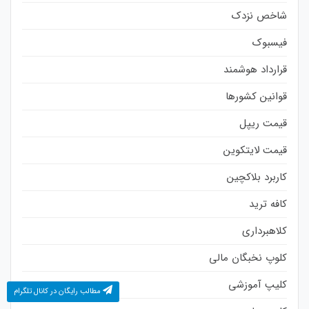
شاخص نزدک
فیسبوک
قرارداد هوشمند
قوانین کشورها
قیمت ریپل
قیمت لایتکوین
کاربرد بلاکچین
کافه ترید
کلاهبرداری
کلوپ نخبگان مالی
کلیپ آموزشی
مطالب رایگان در کانال تلگرام