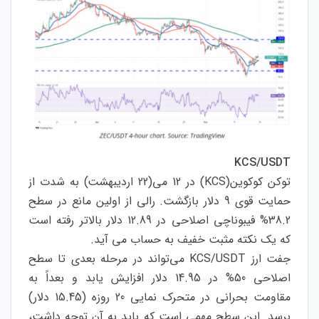
KCS/USDT
توکن کوکوین(KCS) در 12 می(22 اردیبهشت) به شدت از
حمایت قوی 9 دلار بازگشت. رالی از اولین مانع در سطح
38.2% فیبوناچی اصلاحی در 12.89 دلار بالاتر رفته است
که یک نکته مثبت خفیف به حساب می آید.
جفت ارز KCS/USDT می‌تواند در مرحله بعدی تا سطح
اصلاحی 50% در 14.95 دلار افزایش یابد و بعداً به
مقاومت بحرانی در متحرک نمایی 20 روزه (15.45 دلار)
برسد. این سطح مهمی است که باید به آن توجه داشت،