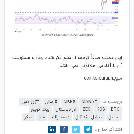
این مطلب صرفاً ترجمه از منبع ذکر شده بوده و مسئولیت
آن با آکادمی هلاکوئی نمی باشد.
منبع:
cointelegraph
برچسب ها:
#MANA
#MKR
#رمزارز
#زی کش
BTC
KCS
ZEC
ارز دیجیتال
بیت کوین
تحلیل
تحلیل تکنیکال
دیسنترالند
مانا
میکر
اشتراک گذاری: