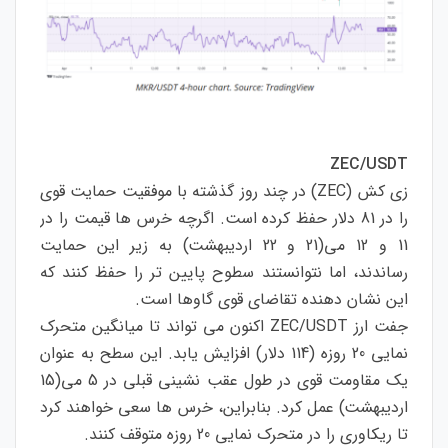
ZEC/USDT
زی کش (ZEC) در چند روز گذشته با موفقیت حمایت قوی
را در 81 دلار حفظ کرده است. اگرچه خرس ها قیمت را در
11 و 12 می(21 و 22 اردیبهشت) به زیر این حمایت
رساندند، اما نتوانستند سطوح پایین تر را حفظ کنند که
این نشان دهنده تقاضای قوی گاوها است.
جفت ارز ZEC/USDT اکنون می تواند تا میانگین متحرک
نمایی 20 روزه (114 دلار) افزایش یابد. این سطح به عنوان
یک مقاومت قوی در طول عقب نشینی قبلی در 5 می(15
اردیبهشت) عمل کرد. بنابراین، خرس ها سعی خواهند کرد
تا ریکاوری را در متحرک نمایی 20 روزه متوقف کنند.