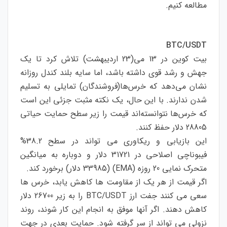
مطالعه کنیم.
BTC/USDT
بیت کوین در 13 می(23 اردیبهشت) تلاش کرد تا یک
جهش و رشد قوی داشته باشد، اما سایه بلند کندل روزانه
نشان می‌دهد که خرس‌ها(فروشندگان) تمایلی به تسلیم
شدن ندارند. با این حال، یک نکته مثبت جزئی این است
که خرس‌ها نتوانسته‌اند قیمت را زیر سطح حمایت حیاتی
28805 دلار حفظ کنند.
این بازیابی و ریکاوری می تواند در سطح 38.2%
فیبوناچی اصلاحی در 31721 دلار و دوباره به میانگین
متحرک نمایی 20 روزه (EMA) (33985 دلار) برخورد کند.
اگر قیمت از هر یک از مقاومت ها کاهش یابد، خرس ها
سعی می کنند جفت ارز BTC/USDT را به زیر 26700 دلار
کاهش دهند. اگر آنها موفق به انجام این کار شوند، روند
نزولی می تواند از سر گرفته شود. حمایت بعدی در جهت