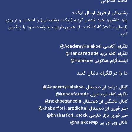
محمد هلاکوئی
پشتیبانی از طریق ارسال تیکت:
وارد داشبورد خود شده و گزینه (
تیکت پشتیبانی
) را انتخاب و بر روی
(
ارسال تیکت
) کلیک کنید. از همین طریق درخواست خود را پیگیری
کنید.
تلگرام آکادمی
AcademyHalakoei@
تلگرام کافه ترید
irancafetrade@
اینستاگرام هلاکوئی
Halakoei@
ما را در تلگرام دنبال کنید
کانال درآمد ارز دیجیتال
AcademyHalakoei@
تلگرام کافه ترید ایران
irancafetrade@
کانال نخبگان ارز دیجیتال
nokhbegancoin@
خبر فوری ارز دیجیتال
khabarfori_arzdigital@
خبر فوری بازار خارجی
khabarfori_stock@
کانال وی ای پی
halakoeivip@