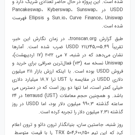
شده است. این پروژه در حال حاضر تعدادی شریک دارد و
USDD در Pancakeswap، Kyberswap، Sunswap،
Sun.io، Curve Finance، Uniswap و Ellipsis فهرست
شده است.
طبق گزارش tronscan.org، در زمان نگارش این خبر،
تقریباً 211,245,005.49 USDD ضرب شده است. آمارها
نشان می‌دهد که در شنبه، 7 می 2022 (17 اردیبهشت)،
Uniswap نسخه سه (v3) فعال‌ترین صرافی برای خرید و
فروش USDD بوده است. با اینکه ارزش بازار 211 میلیون
دلاری USDD در مقایسه با UST ترا 18.7 میلیارد دلاری
خیلی کمتر است، اما تنها دو روز است که در دسترس می
باشد. و همچنین حجم معاملات terrausd (UST) در 24
ساعته گذشته 990.3 میلیون دلار بود، اما USDD در روز
گذشته 2.31 میلیون دلار را تجربه کرده است.
روز شنبه، جاستین سان، بنیانگذار ترون دائو و ترون اعلام