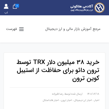
0
حس
اب
کارب
ری
مرجع آموزش بازار مالی و ارز دیجیتال
فهرست
خرید 38 میلیون دلار TRX توسط
ترون دائو برای حفاظت از استیبل
کوین ترون
۱۴۰۱/۰۲/۱۸
ارسال شده توسط
رضا قلیزاده
اخبار
،
اخبار ارز دیجیتال
،
اخبار ترون
،
اخبار فاندامنتال