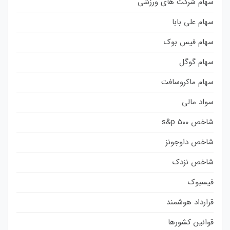
سهام شرکت های ورزشی
سهام علی بابا
سهام فیس بوک
سهام گوگل
سهام ماکروسافت
سواد مالی
شاخص s&p 500
شاخص داوجونز
شاخص نزدک
فیسبوک
قرارداد هوشمند
قوانین کشورها