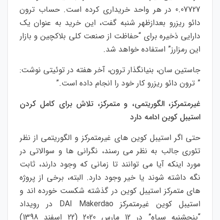
0.07727 در هر واحد خریداری کرده است. حساب ترون
دائو ریزرو بعدازظهر شنبه گفت، این خرید به عنوان یک
دارایی ذخیره برای “حفاظت از صنعت کلی بلاکچین و بازار
این رمزارز” استفاده خواهد شد.
جاستین سان، بنیانگذار ترون، آخر هفته در توئیتی نوشت:
” ترون دائو ریزرو کار خود را انجام داده است.”
غیرمتمرکز، الگوریتمی، و متمرکز، تلاش برای کامل کردن
استیبل کوین ادامه دارد
حتی اگر استیبل کوین های غیرمتمرکز و الگوریتمی از نظر
تئوری جالب به نظر می رسند، نگرانی ها و سوالاتی در
مورد اینکه آیا می توانند تا زمانی که وجود دارند، ثابت
نگه داشته شوند یا خیر وجود دارد. البته، برخی از پروژه
های متمرکز استیبل کوین در گذشته شکست خورده اند و
استیبل کوین غیرمتمرکز DAI Makerdao در رویداد
“پنجشنبه سیاه” در 12 مارس 2020 (22 اسفند 1398)