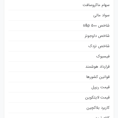
سهام ماکروسافت
سواد مالی
شاخص s&p 500
شاخص داوجونز
شاخص نزدک
فیسبوک
قرارداد هوشمند
قوانین کشورها
قیمت ریپل
قیمت لایتکوین
کاربرد بلاکچین
کافه ترید