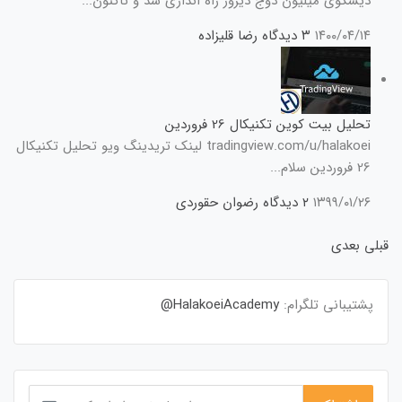
دیسکوی میلیون دوج دیروز راه اندازی شد و تاکنون...
۱۴۰۰/۰۴/۱۴
۳ دیدگاه
رضا قلیزاده
تحلیل بیت کوین تکنیکال 26 فروردین
tradingview.com/u/halakoei لینک تریدینگ ویو تحلیل تکنیکال
26 فروردین سلام...
۱۳۹۹/۰۱/۲۶
۲ دیدگاه
رضوان حقوردی
قبلی
بعدی
پشتیبانی تلگرام:
HalakoeiAcademy@