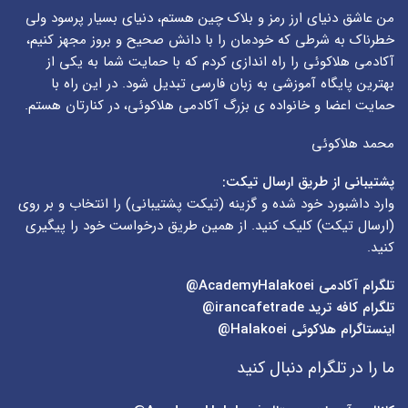
من عاشق دنیای ارز رمز و بلاک چین هستم، دنیای بسیار پرسود ولی
خطرناک به شرطی که خودمان را با دانش صحیح و بروز مجهز کنیم،
آکادمی هلاکوئی را راه اندازی کردم که با حمایت شما به یکی از
بهترین پایگاه آموزشی به زبان فارسی تبدیل شود. در این راه با
حمایت اعضا و خانواده ی بزرگ آکادمی هلاکوئی، در کنارتان هستم.
محمد هلاکوئی
پشتیبانی از طریق ارسال تیکت:
وارد داشبورد خود شده و گزینه (
تیکت پشتیبانی
) را انتخاب و بر روی
(
ارسال تیکت
) کلیک کنید. از همین طریق درخواست خود را پیگیری
کنید.
تلگرام آکادمی
AcademyHalakoei@
تلگرام کافه ترید
irancafetrade@
اینستاگرام هلاکوئی
Halakoei@
ما را در تلگرام دنبال کنید