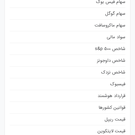
سهام فیس بوک
سهام گوگل
سهام ماکروسافت
سواد مالی
شاخص s&p 500
شاخص داوجونز
شاخص نزدک
فیسبوک
قرارداد هوشمند
قوانین کشورها
قیمت ریپل
قیمت لایتکوین