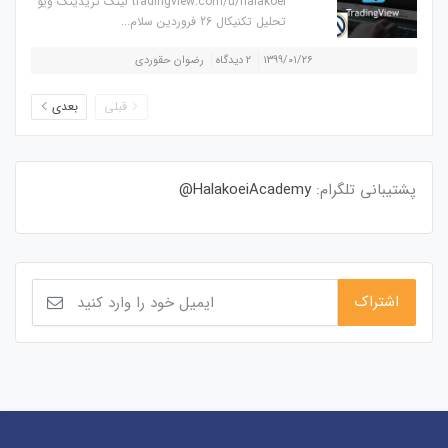
tradingview.com/u/halakoei لینک تریدینگ ویو
تحلیل تکنیکال 26 فروردین سلام...
۱۳۹۹/۰۱/۲۶
۲ دیدگاه
رضوان حقوردی
قبلی
بعدی
پشتیبانی تلگرام:
HalakoeiAcademy@