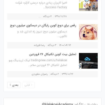
اخیرا کاربران زیادی درباره درستی کارکرد شرکت
Success Factory...
۱۳۹۸/۱۱/۲۸
۴ دیدگاه
...
رقص برای دوج کوین رایگان در دیسکوی میلیون دوج
دیسکوی میلیون دوج دیروز راه اندازی شد و
تاکنون...
۱۴۰۰/۰۴/۱۴
۳ دیدگاه
رضا قلیزاده
تحلیل بیت کوین تکنیکال 26 فروردین
tradingview.com/u/halakoei لینک تریدینگ ویو
تحلیل تکنیکال 26 فروردین سلام...
۱۳۹۹/۰۱/۲۶
۲ دیدگاه
رضوان حقوردی
قبلی
بعدی
پشتیبانی تلگرام:
HalakoeiAcademy@