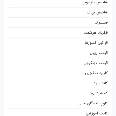
شاخص داوجونز
شاخص نزدک
فیسبوک
قرارداد هوشمند
قوانین کشورها
قیمت ریپل
قیمت لایتکوین
کاربرد بلاکچین
کافه ترید
کلاهبرداری
کلوپ نخبگان مالی
کلیپ آموزشی