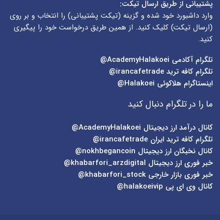
پشتیبانی از طریق ارسال تیکت:
وارد داشبورد خود شده و گزینه (
تیکت پشتیبانی
) را انتخاب و بر روی
(
ارسال تیکت
) کلیک کنید. از همین طریق درخواست خود را پیگیری
کنید.
تلگرام آکادمی
AcademyHalakoei@
تلگرام کافه ترید
irancafetrade@
اینستاگرام هلاکوئی
Halakoei@
ما را در تلگرام دنبال کنید
کانال درآمد ارز دیجیتال
AcademyHalakoei@
تلگرام کافه ترید ایران
irancafetrade@
کانال نخبگان ارز دیجیتال
nokhbegancoin@
خبر فوری ارز دیجیتال
khabarfori_arzdigital@
خبر فوری بازار خارجی
khabarfori_stock@
کانال وی ای پی
halakoeivip@