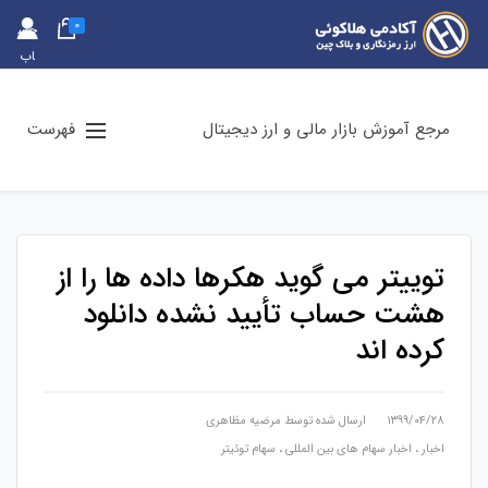
0
حس
اب
کارب
ری
مرجع آموزش بازار مالی و ارز دیجیتال
فهرست
توییتر می گوید هکرها داده ها را از
هشت حساب تأیید نشده دانلود
کرده اند
۱۳۹۹/۰۴/۲۸
ارسال شده توسط
مرضیه مظاهری
اخبار
،
اخبار سهام های بین المللی
،
سهام توئیتر