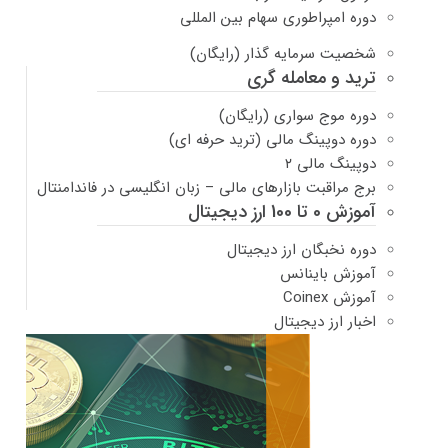
دوره امپراطوری سهام بین المللی
شخصیت سرمایه گذار (رایگان)
ترید و معامله گری
دوره موج سواری (رایگان)
دوره دوپینگ مالی (ترید حرفه ای)
دوپینگ مالی ۲
برج مراقبت بازارهای مالی – زبان انگلیسی در فاندامنتال
آموزش 0 تا 100 ارز دیجیتال
دوره نخبگان ارز دیجیتال
آموزش باینانس
آموزش Coinex
اخبار ارز دیجیتال