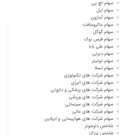
سهام اچ پی
سهام اپل
سهام آمازون
سهام ماکروسافت
سهام گوگل
سهام فیس بوک
سهام علی بابا
سهام دیزنی
سهام توئیتر
سهام تسلا
سهام شرکت های تکنولوژی
سهام شرکت های انرژی
سهام شرکت های پزشکی و داروئی
سهام شرکت های ورزشی
سهام شرکت های سینمائی
سهام شرکت های مالی
سهام شرکت های هواپیمایی و ایرلاین
شاخص داوجونز
شاخص نزدک