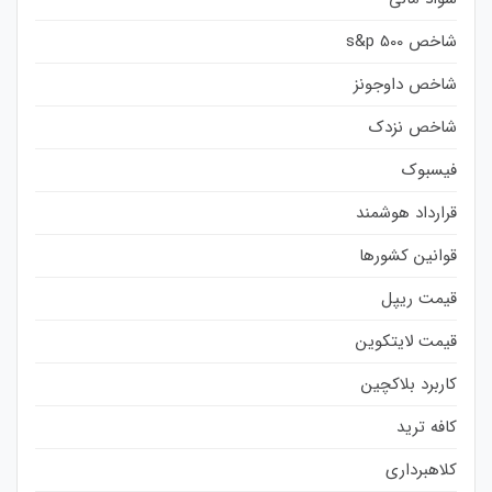
شاخص s&p 500
شاخص داوجونز
شاخص نزدک
فیسبوک
قرارداد هوشمند
قوانین کشورها
قیمت ریپل
قیمت لایتکوین
کاربرد بلاکچین
کافه ترید
کلاهبرداری