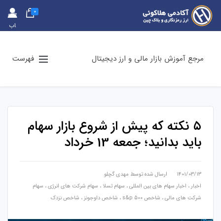
0
حس
اب
کارب
ری
مرجع آموزش بازار مالی و ارز دیجیتال
فهرست
۵ نکته که پیش از شروع بازار سهام
باید بدانید؛ جمعه 13 خرداد
۱۴۰۱/۰۳/۱۳
ارسال شده توسط
مهدی گچلو
اخبار
،
اخبار سهام های بین المللی
،
سهام تسلا
،
سهام شرکت های انرژی
،
سهام
شرکت های مالی
،
شاخص s&p 500
،
شاخص داوجونز
،
شاخص نزدک