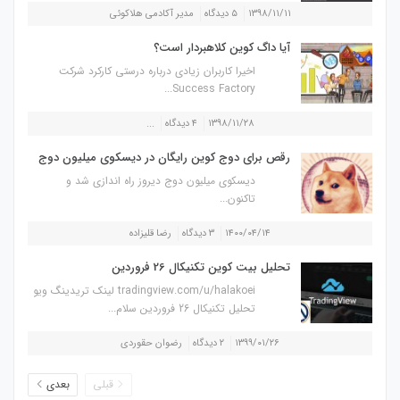
۱۳۹۸/۱۱/۱۱
۵ دیدگاه
مدیر آکادمی هلاکوئی
آیا داگ کوین کلاهبردار است؟
اخیرا کاربران زیادی درباره درستی کارکرد شرکت
Success Factory...
۱۳۹۸/۱۱/۲۸
۴ دیدگاه
...
رقص برای دوج کوین رایگان در دیسکوی میلیون دوج
دیسکوی میلیون دوج دیروز راه اندازی شد و
تاکنون...
۱۴۰۰/۰۴/۱۴
۳ دیدگاه
رضا قلیزاده
تحلیل بیت کوین تکنیکال 26 فروردین
tradingview.com/u/halakoei لینک تریدینگ ویو
تحلیل تکنیکال 26 فروردین سلام...
۱۳۹۹/۰۱/۲۶
۲ دیدگاه
رضوان حقوردی
قبلی
بعدی