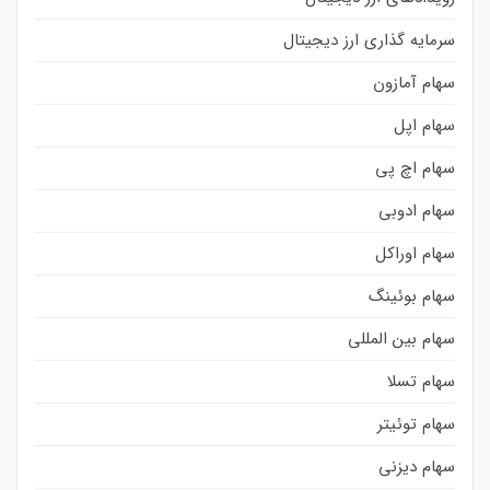
سرمایه گذاری ارز دیجیتال
سهام آمازون
سهام اپل
سهام اچ پی
سهام ادوبی
سهام اوراکل
سهام بوئینگ
سهام بین المللی
سهام تسلا
سهام توئیتر
سهام دیزنی