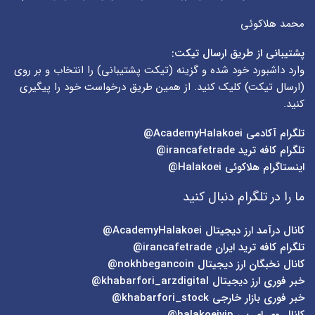
محمد هلاکوئی
پشتیبانی از طریق ارسال تیکت:
وارد داشبورد خود شده و گزینه (
تیکت پشتیبانی
) را انتخاب و بر روی
(
ارسال تیکت
) کلیک کنید. از همین طریق درخواست خود را پیگیری
کنید.
تلگرام آکادمی
AcademyHalakoei@
تلگرام کافه ترید
irancafetrade@
اینستاگرام هلاکوئی
Halakoei@
ما را در تلگرام دنبال کنید
کانال درآمد ارز دیجیتال
AcademyHalakoei@
تلگرام کافه ترید ایران
irancafetrade@
کانال نخبگان ارز دیجیتال
nokhbegancoin@
خبر فوری ارز دیجیتال
khabarfori_arzdigital@
خبر فوری بازار خارجی
khabarfori_stock@