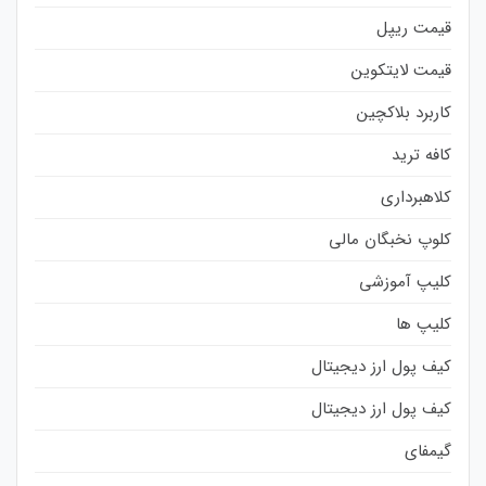
قیمت ریپل
قیمت لایتکوین
کاربرد بلاکچین
کافه ترید
کلاهبرداری
کلوپ نخبگان مالی
کلیپ آموزشی
کلیپ ها
کیف پول ارز دیجیتال
کیف پول ارز دیجیتال
گیمفای