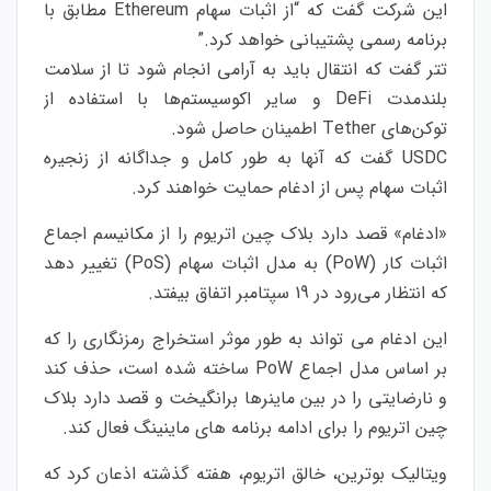
این شرکت گفت که “از اثبات سهام Ethereum مطابق با
برنامه رسمی پشتیبانی خواهد کرد.”
تتر گفت که انتقال باید به آرامی انجام شود تا از سلامت
بلندمدت DeFi و سایر اکوسیستم‌ها با استفاده از
توکن‌های Tether اطمینان حاصل شود.
USDC گفت که آنها به طور کامل و جداگانه از زنجیره
اثبات سهام پس از ادغام حمایت خواهند کرد.
«ادغام» قصد دارد بلاک چین اتریوم را از مکانیسم اجماع
اثبات کار (PoW) به مدل اثبات سهام (PoS) تغییر دهد
که انتظار می‌رود در 19 سپتامبر اتفاق بیفتد.
این ادغام می تواند به طور موثر استخراج رمزنگاری را که
بر اساس مدل اجماع PoW ساخته شده است، حذف کند
و نارضایتی را در بین ماینرها برانگیخت و قصد دارد بلاک
چین اتریوم را برای ادامه برنامه های ماینینگ فعال کند.
ویتالیک بوترین، خالق اتریوم، هفته گذشته اذعان کرد که