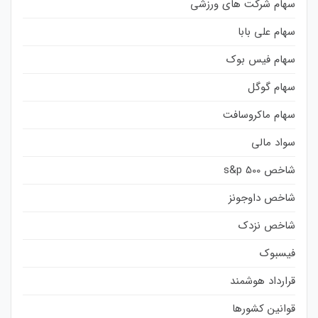
سهام شرکت های ورزشی
سهام علی بابا
سهام فیس بوک
سهام گوگل
سهام ماکروسافت
سواد مالی
شاخص s&p 500
شاخص داوجونز
شاخص نزدک
فیسبوک
قرارداد هوشمند
قوانین کشورها