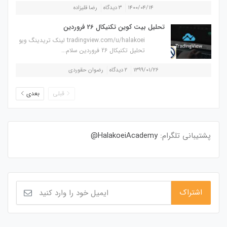
۱۴۰۰/۰۴/۱۴
۳ دیدگاه
رضا قلیزاده
تحلیل بیت کوین تکنیکال 26 فروردین
tradingview.com/u/halakoei لینک تریدینگ ویو
تحلیل تکنیکال 26 فروردین سلام...
۱۳۹۹/۰۱/۲۶
۲ دیدگاه
رضوان حقوردی
قبلی
بعدی
پشتیبانی تلگرام:
HalakoeiAcademy@