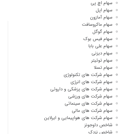
سهام اچ پی
سهام اپل
سهام آمازون
سهام ماکروسافت
سهام گوگل
سهام فیس بوک
سهام علی بابا
سهام دیزنی
سهام توئیتر
سهام تسلا
سهام شرکت های تکنولوژی
سهام شرکت های انرژی
سهام شرکت های پزشکی و داروئی
سهام شرکت های ورزشی
سهام شرکت های سینمائی
سهام شرکت های مالی
سهام شرکت های هواپیمایی و ایرلاین
شاخص داوجونز
شاخص نزدک