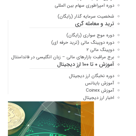
دوره امپراطوری سهام بین المللی
شخصیت سرمایه گذار (رایگان)
ترید و معامله گری
دوره موج سواری (رایگان)
دوره دوپینگ مالی (ترید حرفه ای)
دوپینگ مالی ۲
برج مراقبت بازارهای مالی – زبان انگلیسی در فاندامنتال
آموزش 0 تا 100 ارز دیجیتال
دوره نخبگان ارز دیجیتال
آموزش باینانس
آموزش Coinex
اخبار ارز دیجیتال