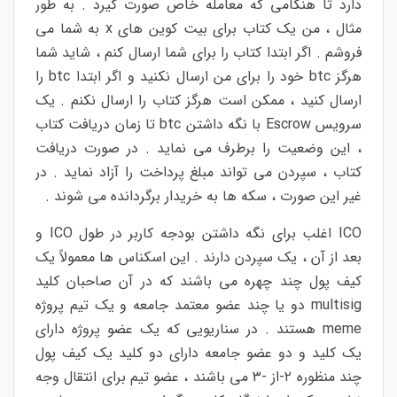
دارد تا هنگامی که معامله خاص صورت گیرد . به طور
مثال ، من یک کتاب برای بیت کوین های x به شما می
فروشم . اگر ابتدا کتاب را برای شما ارسال کنم ، شاید شما
هرگز btc خود را برای من ارسال نکنید و اگر ابتدا btc را
ارسال کنید ، ممکن است هرگز کتاب را ارسال نکنم . یک
سرویس Escrow با نگه داشتن btc تا زمان دریافت کتاب
، این وضعیت را برطرف می نماید . در صورت دریافت
کتاب ، سپردن می تواند مبلغ پرداخت را آزاد نماید . در
غیر این صورت ، سکه ها به خریدار برگردانده می شوند .
ICO اغلب برای نگه داشتن بودجه کاربر در طول ICO و
بعد از آن ، یک سپردن دارند . این اسکناس ها معمولاً یک
کیف پول چند چهره می باشند که در آن صاحبان کلید
multisig دو یا چند عضو معتمد جامعه و یک تیم پروژه
meme هستند . در سناریویی که یک عضو پروژه دارای
یک کلید و دو عضو جامعه دارای دو کلید یک کیف پول
چند منظوره ۲-از -۳ می باشند ، عضو تیم برای انتقال وجه