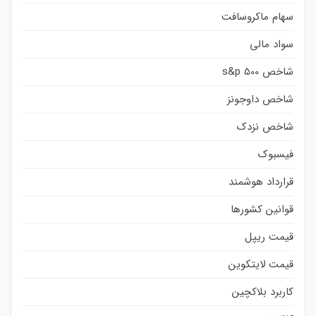
سهام ماکروسافت
سواد مالی
شاخص s&p 500
شاخص داوجونز
شاخص نزدک
فیسبوک
قرارداد هوشمند
قوانین کشورها
قیمت ریپل
قیمت لایتکوین
کاربرد بلاکچین